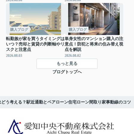
購入ブログ
購入ブログ
転勤族が家を買うタイミングは
単身女性のマンション購入の注
いつ？売却と賃貸の判断軸やリ
意点！防犯と将来の住み替え視
スクと注意点
点を解説
2026.08.03
2026.08.02
もっと見る
ブログトップへ
はどう考える？駅近通勤とペアローン住宅ローン間取り家事動線のコツ