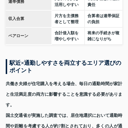
連帯債務
活用しやすい
責任
片方を主債務
合算者は連帯保証
収入合算
者として整理
の負担
合計借入額を
将来の手続きが複
ペアローン
増やしやすい
雑になりがち
駅近×通勤しやすさを両立するエリア選びの
ポイント
共働き夫婦が住宅購入を考える場合、毎日の通勤時間が家計
と生活満足度の両方に影響することを意識する必要がありま
す。
国土交通省が実施した調査では、居住地選択において通勤時
間や距離を考慮する人が約7割とされており、多くの人が通