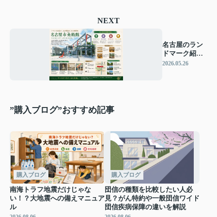
NEXT
名古屋のラン
ドマーク紹介
「名古屋市美
2026.05.26
術館」
”購入ブログ”おすすめ記事
購入ブログ
購入ブログ
南海トラフ地震だけじゃな
団信の種類を比較したい人必
い！？大地震への備えマニュア
見？がん特約や一般団信ワイド
ル
団信疾病保障の違いを解説
2026.08.06
2026.08.06