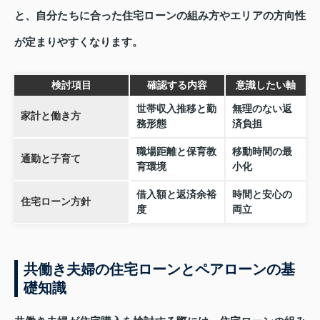
と、自分たちに合った住宅ローンの組み方やエリアの方向性
が定まりやすくなります。
検討項目
確認する内容
意識したい軸
世帯収入推移と勤
無理のない返
家計と働き方
務形態
済負担
職場距離と保育教
移動時間の最
通勤と子育て
育環境
小化
借入額と返済余裕
時間と安心の
住宅ローン方針
度
両立
共働き夫婦の住宅ローンとペアローンの基
礎知識