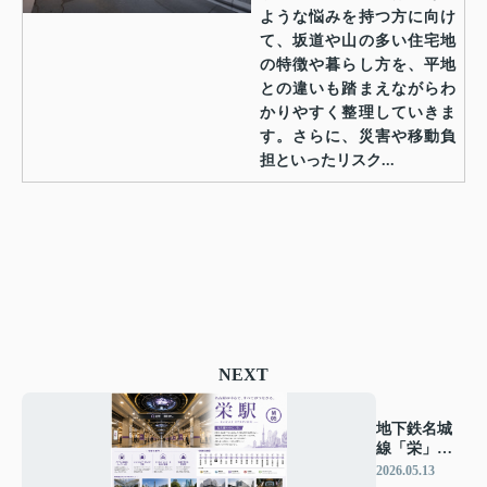
ような悩みを持つ方に向け
て、坂道や山の多い住宅地
の特徴や暮らし方を、平地
との違いも踏まえながらわ
かりやすく整理していきま
す。さらに、災害や移動負
担といったリスク...
NEXT
地下鉄名城
線「栄」駅
周辺のエリ
2026.05.13