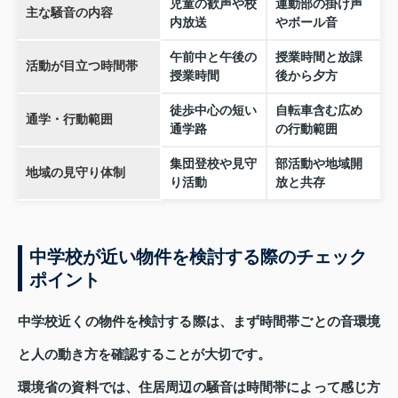
児童の歓声や校
運動部の掛け声
主な騒音の内容
内放送
やボール音
午前中と午後の
授業時間と放課
活動が目立つ時間帯
授業時間
後から夕方
徒歩中心の短い
自転車含む広め
通学・行動範囲
通学路
の行動範囲
集団登校や見守
部活動や地域開
地域の見守り体制
り活動
放と共存
中学校が近い物件を検討する際のチェック
ポイント
中学校近くの物件を検討する際は、まず時間帯ごとの音環境
と人の動き方を確認することが大切です。
環境省の資料では、住居周辺の騒音は時間帯によって感じ方