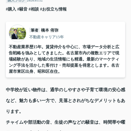
購入ブログ
2026.05.12
#購入
#騒音
#相談
#お役立ち情報
筆者
橋本 侑弥
不動産キャリア15年
不動産業界歴15年。賃貸仲介を中心に、市場データ分析と広
告戦略を強みとしてきました。名古屋市内の複数エリアで現
場経験があり、地域の生活情報にも精通。最新のマーケティ
ング手法を活かした客付け・売却提案を得意とします。名古
屋市東区出身、昭和区在住。
中学校が近い物件は、通学のしやすさや子育て環境の安心感
など、魅力も多い一方で、見落とされがちなデメリットもあ
ります。
チャイムや部活動の音、生徒の声などの騒音は、時間帯や曜