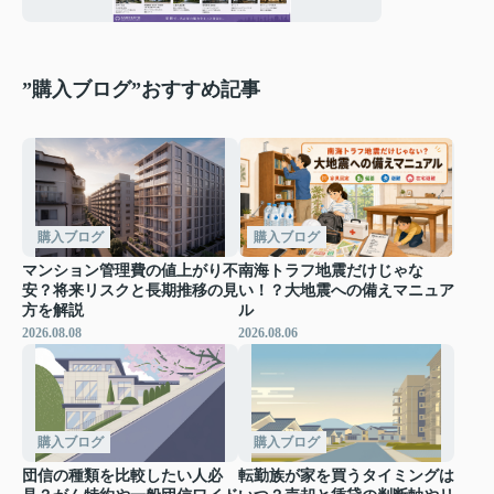
ア情報
”購入ブログ”おすすめ記事
購入ブログ
購入ブログ
マンション管理費の値上がり不
南海トラフ地震だけじゃな
安？将来リスクと長期推移の見
い！？大地震への備えマニュア
方を解説
ル
2026.08.08
2026.08.06
購入ブログ
購入ブログ
団信の種類を比較したい人必
転勤族が家を買うタイミングは