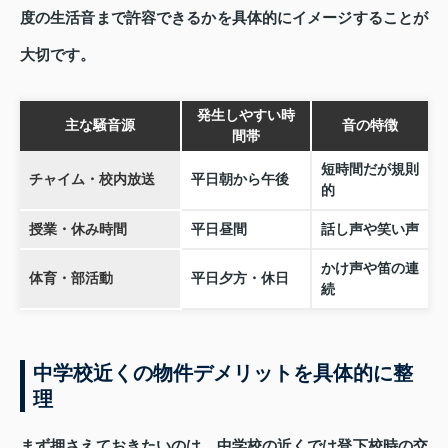
度の生活音まで許容できるかを具体的にイメージすることが
大切です。
発生しやすい時
主な騒音源
音の特徴
間帯
短時間だが規則
チャイム・校内放送
平日朝から午後
的
授業・休み時間
平日昼間
話し声や笑い声
かけ声や笛の連
体育・部活動
平日夕方・休日
続
中学校近くの物件デメリットを具体的に整
理
まず押さえておきたいのは、中学校の近くでは登下校時の交