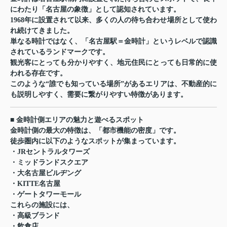
にわたり「名古屋の象徴」として認知されています。
1968年に設置されて以来、多くの人の待ち合わせ場所として使わ
れ続けてきました。
単なる時計ではなく、「名古屋駅＝金時計」というレベルで認識
されているランドマークです。
観光客にとっても分かりやすく、地元住民にとっても日常的に使
われる存在です。
このような“誰でも知っている場所”があるエリアは、不動産的に
も説明しやすく、需要に繋がりやすい特徴があります。
■ 金時計側エリアの魅力と遊べるスポット
金時計側の最大の特徴は、「都市機能の密度」です。
徒歩圏内に以下のようなスポットが集まっています。
・
JRセントラルタワーズ
・
ミッドランドスクエア
・
大名古屋ビルヂング
・
KITTE名古屋
・
ゲートタワーモール
これらの施設には、
・高級ブランド
・飲食店