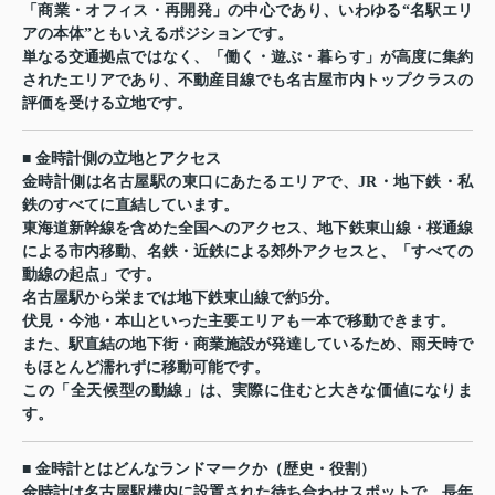
「商業・オフィス・再開発」の中心であり、いわゆる“名駅エリ
アの本体”ともいえるポジションです。
単なる交通拠点ではなく、「働く・遊ぶ・暮らす」が高度に集約
されたエリアであり、不動産目線でも名古屋市内トップクラスの
評価を受ける立地です。
■ 金時計側の立地とアクセス
金時計側は名古屋駅の東口にあたるエリアで、JR・地下鉄・私
鉄のすべてに直結しています。
東海道新幹線を含めた全国へのアクセス、地下鉄東山線・桜通線
による市内移動、名鉄・近鉄による郊外アクセスと、「すべての
動線の起点」です。
名古屋駅から栄までは地下鉄東山線で約5分。
伏見・今池・本山といった主要エリアも一本で移動できます。
また、駅直結の地下街・商業施設が発達しているため、雨天時で
もほとんど濡れずに移動可能です。
この「全天候型の動線」は、実際に住むと大きな価値になりま
す。
■ 金時計とはどんなランドマークか（歴史・役割）
金時計は名古屋駅構内に設置された待ち合わせスポットで、長年