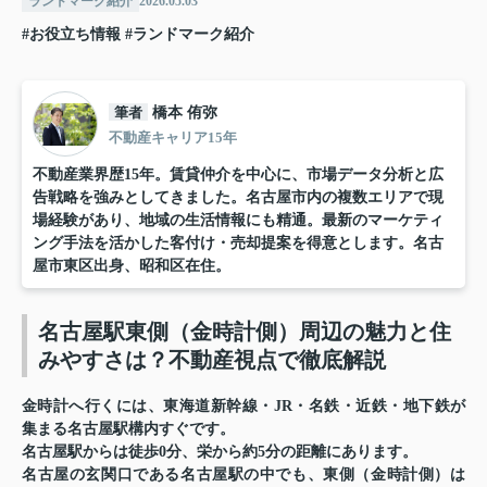
ランドマーク紹介
2026.05.03
#お役立ち情報
#ランドマーク紹介
筆者
橋本 侑弥
不動産キャリア15年
不動産業界歴15年。賃貸仲介を中心に、市場データ分析と広
告戦略を強みとしてきました。名古屋市内の複数エリアで現
場経験があり、地域の生活情報にも精通。最新のマーケティ
ング手法を活かした客付け・売却提案を得意とします。名古
屋市東区出身、昭和区在住。
名古屋駅東側（金時計側）周辺の魅力と住
みやすさは？不動産視点で徹底解説
金時計
へ行くには、
東海道新幹線
・JR・名鉄・近鉄・地下鉄が
集まる名古屋駅構内すぐです。
名古屋駅からは徒歩0分、栄から約5分の距離にあります。
名古屋の玄関口である名古屋駅の中でも、東側（金時計側）は