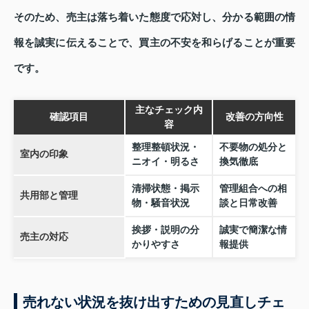
そのため、売主は落ち着いた態度で応対し、分かる範囲の情
報を誠実に伝えることで、買主の不安を和らげることが重要
です。
主なチェック内
確認項目
改善の方向性
容
整理整頓状況・
不要物の処分と
室内の印象
ニオイ・明るさ
換気徹底
清掃状態・掲示
管理組合への相
共用部と管理
物・騒音状況
談と日常改善
挨拶・説明の分
誠実で簡潔な情
売主の対応
かりやすさ
報提供
売れない状況を抜け出すための見直しチェ