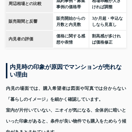
成約事例・募集
相場乖離が大き
周辺相場との比較
事例の価格帯
ければ調整
販売開始からの
3か月超・申込な
販売期間と反響
月数と内見数
しなら見直し
価格に関する感
割高感が多けれ
内見者の評価
想や表情
ば価格修正
内見時の印象が原因でマンションが売れな
い理由
内見の場面では、購入希望者は図面や写真では分からない
「暮らしのイメージ」を細かく確認しています。
室内が片付いていない、ニオイが気になる、全体的に暗いと
いった印象があると、条件が良い物件でも購入をためらう傾