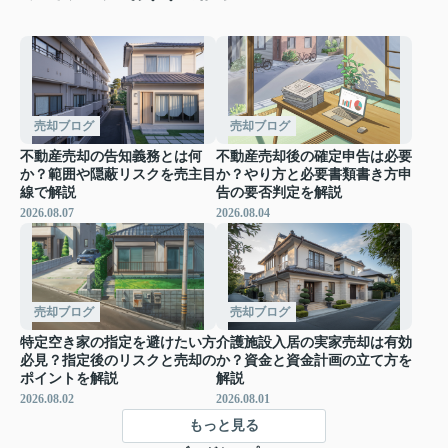
売却ブログ
売却ブログ
不動産売却の告知義務とは何
不動産売却後の確定申告は必要
か？範囲や隠蔽リスクを売主目
か？やり方と必要書類書き方申
線で解説
告の要否判定を解説
2026.08.07
2026.08.04
売却ブログ
売却ブログ
特定空き家の指定を避けたい方
介護施設入居の実家売却は有効
必見？指定後のリスクと売却の
か？資金と資金計画の立て方を
ポイントを解説
解説
2026.08.02
2026.08.01
もっと見る