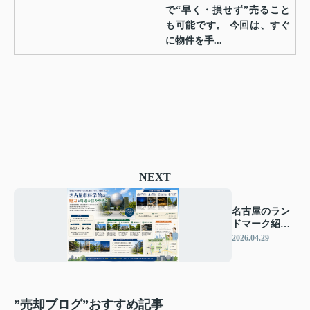
で“早く・損せず”売ること
も可能です。 今回は、すぐ
に物件を手...
NEXT
名古屋のラン
ドマーク紹介
「名古屋市科
2026.04.29
学館」
”売却ブログ”おすすめ記事