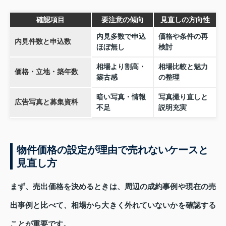
確認項目
要注意の傾向
見直しの方向性
内見多数で申込
価格や条件の再
内見件数と申込数
ほぼ無し
検討
相場より割高・
相場比較と魅力
価格・立地・築年数
築古感
の整理
暗い写真・情報
写真撮り直しと
広告写真と募集資料
不足
説明充実
物件価格の設定が理由で売れないケースと
見直し方
まず、売出価格を決めるときは、周辺の成約事例や現在の売
出事例と比べて、相場から大きく外れていないかを確認する
ことが重要です。