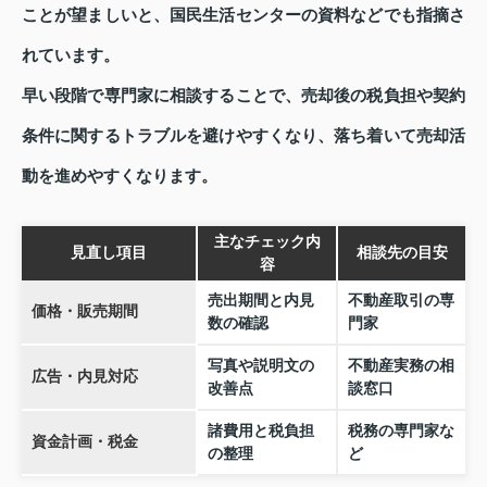
ことが望ましいと、国民生活センターの資料などでも指摘さ
れています。
早い段階で専門家に相談することで、売却後の税負担や契約
条件に関するトラブルを避けやすくなり、落ち着いて売却活
動を進めやすくなります。
主なチェック内
見直し項目
相談先の目安
容
売出期間と内見
不動産取引の専
価格・販売期間
数の確認
門家
写真や説明文の
不動産実務の相
広告・内見対応
改善点
談窓口
諸費用と税負担
税務の専門家な
資金計画・税金
の整理
ど