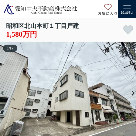
お気に入り
MENU
昭和区北山本町１丁目戸建
1,580万円
1
/
17