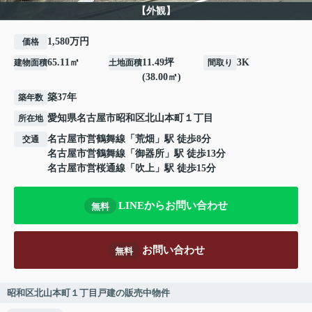
【外観】
1,580万円
価格
65.11㎡
11.49坪
3K
建物面積
土地面積
間取り
(38.00㎡)
築37年
築年数
愛知県
名古屋市昭和区
北山本町
１丁目
所在地
名古屋市営鶴舞線
「
荒畑
」駅 徒歩8分
交通
名古屋市営鶴舞線
「
御器所
」駅 徒歩13分
名古屋市営桜通線
「
吹上
」駅 徒歩15分
LINEからお問い合わせ
無料
お問い合わせ
無料
昭和区北山本町１丁目戸建の販売中物件