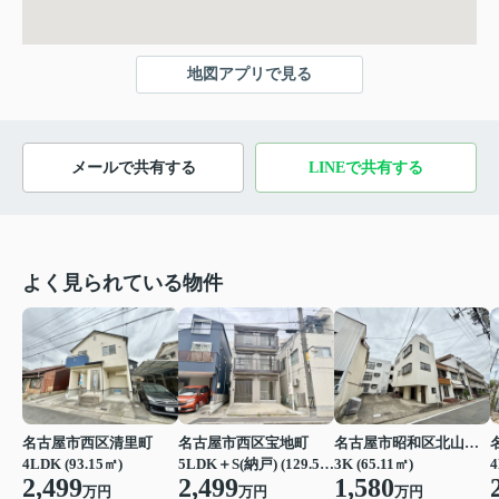
地図アプリで見る
メールで共有する
LINEで共有する
よく見られている物件
名古屋市西区清里町
名古屋市西区宝地町
名古屋市昭和区北山本町１丁目
4LDK (93.15㎡)
5LDK＋S(納戸) (129.57㎡)
3K (65.11㎡)
4
2,499
2,499
1,580
万円
万円
万円