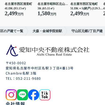
名古屋市西区清里町
名古屋市昭和区北山本町１丁目
名古屋市西区宝地町
4LDK (93.15㎡)
3K (65.11㎡)
5LDK＋S(納戸) (129.57㎡)
4
2,499
1,580
2,499
万円
万円
万円
山区の戸建て一覧
大森・金城学院前駅
守山区元郷2丁目戸建
〒450-0002
愛知県名古屋市中村区名駅３丁目4番13号
Chambre名駅 3階
TEL：
052-211-9680
会社情報