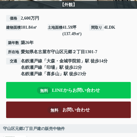
【外観】
2,600万円
価格
101.84㎡
41.59坪
4LDK
建物面積
土地面積
間取り
(137.49㎡)
築26年
築年数
愛知県
名古屋市守山区
元郷
２丁目1301-7
所在地
名鉄瀬戸線
「
大森・金城学院前
」駅 徒歩14分
交通
名鉄瀬戸線
「
印場
」駅 徒歩22分
名鉄瀬戸線
「
喜多山
」駅 徒歩23分
LINEからお問い合わせ
無料
お問い合わせ
無料
守山区元郷2丁目戸建の販売中物件