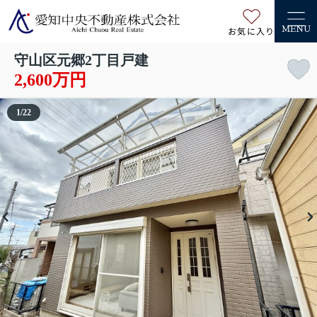
お気に入り
MENU
守山区元郷2丁目戸建
2,600万円
1
/
22