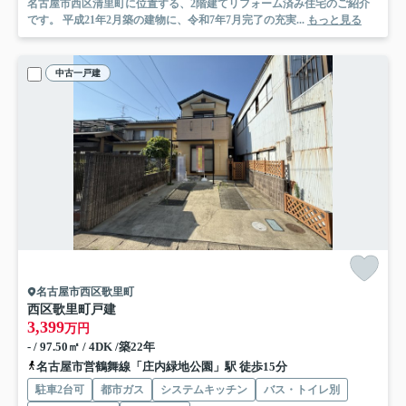
名古屋市西区清里町に位置する、2階建てリフォーム済み住宅のご紹介
です。 平成21年2月築の建物に、令和7年7月完了の充実...
もっと見る
中古一戸建
名古屋市西区歌里町
西区歌里町戸建
3,399
万円
- / 97.50㎡ / 4DK /築22年
名古屋市営鶴舞線「庄内緑地公園」駅 徒歩15分
駐車2台可
都市ガス
システムキッチン
バス・トイレ別