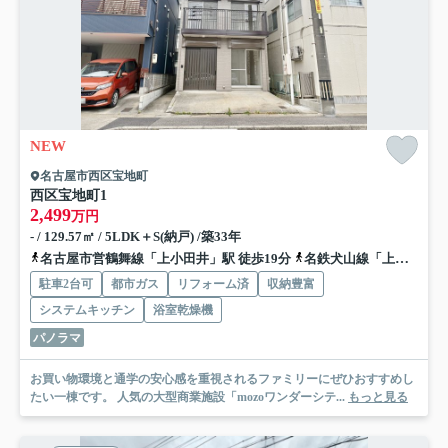
NEW
名古屋市西区宝地町
西区宝地町
1
2,499
万円
- / 129.57㎡ / 5LDK＋S(納戸) /築33年
名古屋市営鶴舞線「上小田井」駅 徒歩19分
名鉄犬山線「上小田井」駅 徒歩20分
駐車2台可
都市ガス
リフォーム済
収納豊富
システムキッチン
浴室乾燥機
パノラマ
お買い物環境と通学の安心感を重視されるファミリーにぜひおすすめし
たい一棟です。 人気の大型商業施設「mozoワンダーシテ...
もっと見る