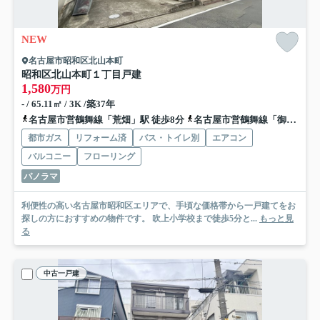
NEW
名古屋市昭和区北山本町
昭和区北山本町１丁目戸建
1,580
万円
- / 65.11㎡ / 3K /築37年
名古屋市営鶴舞線「荒畑」駅 徒歩8分
名古屋市営鶴舞線「御器所」駅 徒歩13分
都市ガス
リフォーム済
バス・トイレ別
エアコン
バルコニー
フローリング
パノラマ
利便性の高い名古屋市昭和区エリアで、手頃な価格帯から一戸建てをお
探しの方におすすめの物件です。 吹上小学校まで徒歩5分と...
もっと見
る
中古一戸建