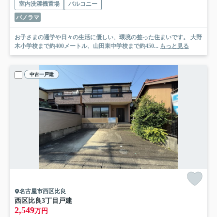
室内洗濯機置場
バルコニー
パノラマ
お子さまの通学や日々の生活に優しい、環境の整った住まいです。 大野
木小学校まで約400メートル、山田東中学校まで約450...
もっと見る
中古一戸建
名古屋市西区比良
西区比良3丁目戸建
2,549
万円