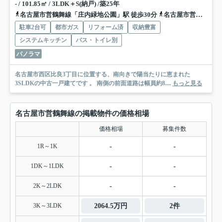
- / 101.85㎡ / 3LDK＋S(納戸) /築25年
名古屋市営鶴舞線「庄内緑地公園」駅 徒歩30分
名古屋市営鶴舞線「上小田井」駅 徒歩30分
駐車2台可
都市ガス
リフォーム済
収納豊富
システムキッチン
バス・トイレ別
パノラマ
名古屋市西区比良3丁目に位置する、南向きで陽当たりに恵まれた
3SLDKの中古一戸建てです 。 南側の前面道路は幅員約8....
もっと見る
名古屋市営鶴舞線の掲載物件の価格相場
価格相場
募集件数
1R～1K
-
-
1DK～1LDK
-
-
2K～2LDK
-
-
3K～3LDK
2064.5万円
2件