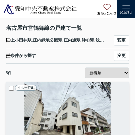
お気に入り
MENU
名古屋市営鶴舞線の戸建て一覧
変更
上小田井駅,庄内緑地公園駅,庄内通駅,浄心駅,浅間町駅,丸の内駅,伏見駅,大須観音駅,上前津駅,鶴舞駅,荒畑駅,御器所駅,川名駅,いりなか駅,八事駅,塩釜口駅,植田駅,原駅,平針駅,赤池駅
変更
条件から探す
5
件
中古一戸建