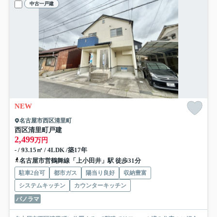
中古一戸建
NEW
名古屋市西区清里町
西区清里町戸建
2,499
万円
- / 93.15㎡ / 4LDK /築17年
名古屋市営鶴舞線「上小田井」駅 徒歩31分
駐車2台可
都市ガス
陽当り良好
収納豊富
システムキッチン
カウンターキッチン
パノラマ