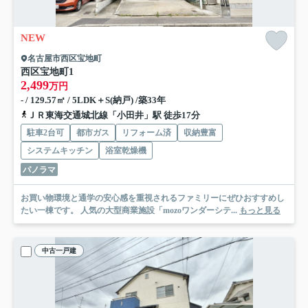
NEW
名古屋市西区宝地町
西区宝地町
1
2,499
万円
- / 129.57㎡ / 5LDK＋S(納戸) /築33年
ＪＲ東海交通城北線「小田井」駅 徒歩17分
駐車2台可
都市ガス
リフォーム済
収納豊富
システムキッチン
浴室乾燥機
パノラマ
お買い物環境と通学の安心感を重視されるファミリーにぜひおすすめし
たい一棟です。 人気の大型商業施設「mozoワンダーシテ...
もっと見る
中古一戸建