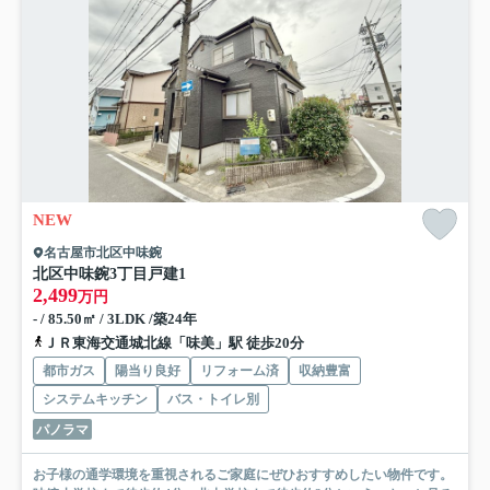
NEW
名古屋市北区中味鋺
北区中味鋺3丁目戸建
1
2,499
万円
- / 85.50㎡ / 3LDK /築24年
ＪＲ東海交通城北線「味美」駅 徒歩20分
都市ガス
陽当り良好
リフォーム済
収納豊富
システムキッチン
バス・トイレ別
パノラマ
お子様の通学環境を重視されるご家庭にぜひおすすめしたい物件です。