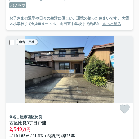
パノラマ
お子さまの通学や日々の生活に優しい、環境の整った住まいです。 大野
木小学校まで約400メートル、山田東中学校まで約450...
もっと見る
中古一戸建
名古屋市西区比良
西区比良3丁目戸建
2,549
万円
- / 101.85㎡ / 3LDK＋S(納戸) /築25年