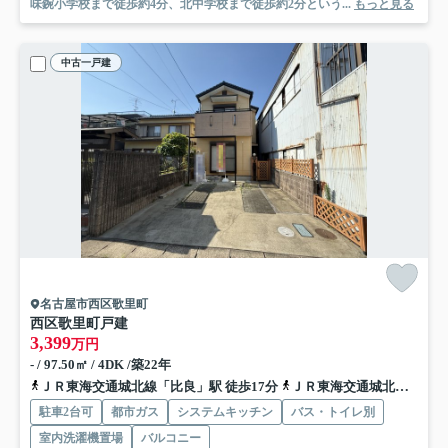
味鋺小学校まで徒歩約4分、北中学校まで徒歩約2分という...
もっと見る
中古一戸建
名古屋市西区歌里町
西区歌里町戸建
3,399
万円
- / 97.50㎡ / 4DK /築22年
ＪＲ東海交通城北線「比良」駅 徒歩17分
ＪＲ東海交通城北線「小田井」駅 徒歩19分
駐車2台可
都市ガス
システムキッチン
バス・トイレ別
室内洗濯機置場
バルコニー