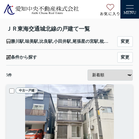
お気に入り
MENU
ＪＲ東海交通城北線の戸建て一覧
変更
勝川駅,味美駅,比良駅,小田井駅,尾張星の宮駅,枇杷島駅
変更
条件から探す
5
件
中古一戸建