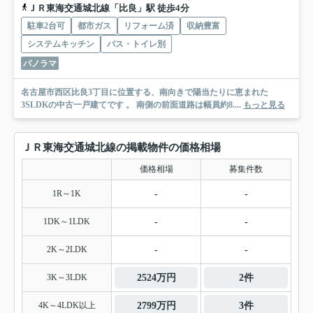
ＪＲ東海交通城北線「比良」駅 徒歩4分
駐車2台可
都市ガス
リフォーム済
収納豊富
システムキッチン
バス・トイレ別
パノラマ
名古屋市西区比良3丁目に位置する、南向きで陽当たりに恵まれた
3SLDKの中古一戸建てです 。 南側の前面道路は幅員約8....
もっと見る
ＪＲ東海交通城北線の掲載物件の価格相場
価格相場
募集件数
1R～1K
-
-
1DK～1LDK
-
-
2K～2LDK
-
-
3K～3LDK
2524万円
2件
4K～4LDK以上
2799万円
3件