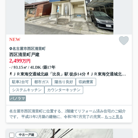
NEW
名古屋市西区清里町
西区清里町戸建
2,499
万円
- / 93.15㎡ / 4LDK /築17年
ＪＲ東海交通城北線「比良」駅 徒歩14分
ＪＲ東海交通城北線「小田井」駅 徒歩30分
駐車2台可
都市ガス
陽当り良好
収納豊富
システムキッチン
カウンターキッチン
パノラマ
名古屋市西区清里町に位置する、2階建てリフォーム済み住宅のご紹介
です。 平成21年2月築の建物に、令和7年7月完了の充実...
もっと見る
中古一戸建