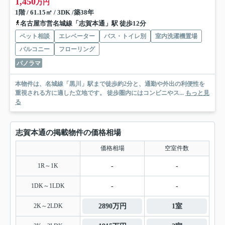
1,450
万円
1階 / 61.15㎡ / 3DK /築38年
名古屋市営名城線「志賀本通」駅 徒歩12分
ペット相談
エレベーター
バス・トイレ別
室内洗濯機置場
バルコニー
フローリング
パノラマ
本物件は、名城線「黒川」駅まで徒歩約2分と、通勤や外出の利便性を
重視される方に適した立地です。 徒歩圏内にはコンビニやス...
もっと見
る
志賀本通の掲載物件の価格相場
価格相場
空室件数
1R～1K
-
-
1DK～1LDK
-
-
2K～2LDK
2890万円
1室