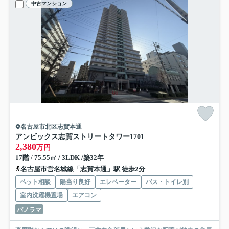
中古マンション
名古屋市北区志賀本通
アンビックス志賀ストリートタワー
1701
2,380
万円
17階 / 75.55㎡ / 3LDK /築32年
名古屋市営名城線「志賀本通」駅 徒歩2分
ペット相談
陽当り良好
エレベーター
バス・トイレ別
室内洗濯機置場
エアコン
パノラマ