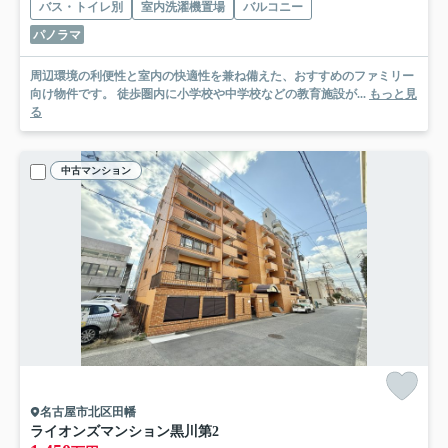
バス・トイレ別
室内洗濯機置場
バルコニー
パノラマ
周辺環境の利便性と室内の快適性を兼ね備えた、おすすめのファミリー
向け物件です。 徒歩圏内に小学校や中学校などの教育施設が...
もっと見
る
中古マンション
名古屋市北区田幡
ライオンズマンション黒川第2