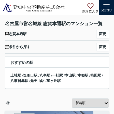
お気に入り
MENU
名古屋市営名城線 志賀本通駅のマンション一覧
変更
志賀本通駅
変更
条件から探す
おすすめの駅
上社駅
/
塩釜口駅
/
八事駅
/
一社駅
/
本山駅
/
本郷駅
/
植田駅
/
八事日赤駅
/
覚王山駅
/
星ヶ丘駅
3
件