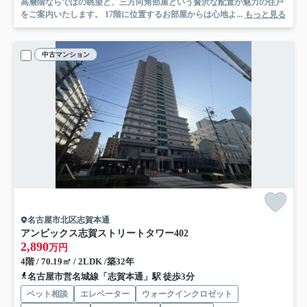
高層階ならではの眺望と、三方向角部屋という贅沢な配置が魅力の住戸
をご案内いたします。 17階に位置するお部屋からは心地よ...
もっと見る
中古マンション
名古屋市北区志賀本通
アンビックス志賀ストリートタワー
402
2,890
万円
4階 / 70.19㎡ / 2LDK /築32年
名古屋市営名城線「志賀本通」駅 徒歩3分
ペット相談
エレベーター
ウォークインクロゼット