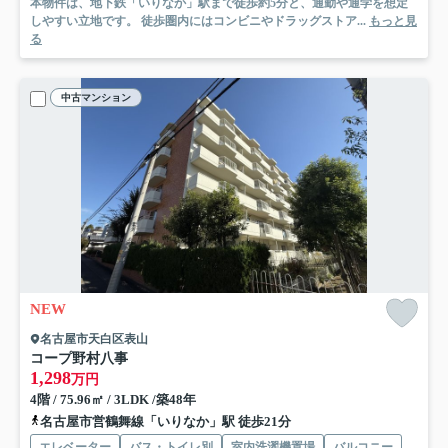
本物件は、地下鉄「いりなか」駅まで徒歩約5分と、通勤や通学を想定
しやすい立地です。 徒歩圏内にはコンビニやドラッグストア...
もっと見
る
中古マンション
NEW
名古屋市天白区表山
コープ野村八事
1,298
万円
4階 / 75.96㎡ / 3LDK /築48年
名古屋市営鶴舞線「いりなか」駅 徒歩21分
エレベーター
バス・トイレ別
室内洗濯機置場
バルコニー