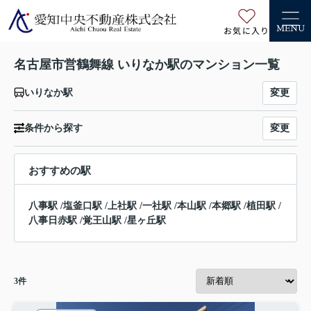
お気に入り
MENU
名古屋市営鶴舞線 いりなか駅のマンション一覧
変更
いりなか駅
変更
条件から探す
おすすめの駅
八事駅
/
塩釜口駅
/
上社駅
/
一社駅
/
本山駅
/
本郷駅
/
植田駅
/
八事日赤駅
/
覚王山駅
/
星ヶ丘駅
3
件