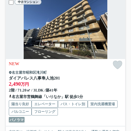
中古マンション
NEW
名古屋市昭和区滝川町
ダイアパレス八事隼人池
201
2,490
万円
2階 / 71.20㎡ / 3LDK /築41年
名古屋市営鶴舞線「いりなか」駅 徒歩5分
陽当り良好
エレベーター
バス・トイレ別
室内洗濯機置場
バルコニー
フローリング
パノラマ