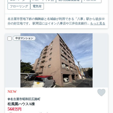
フローリング
電気有
名古屋市営地下鉄の鶴舞線と名城線が利用できる「八事」駅から徒歩10
分の好立地です。 駅周辺にはイオン八事店や三井住友銀行...
もっと見る
中古マンション
NEW
名古屋市昭和区広路町
松風園ハウスA棟
560
万円