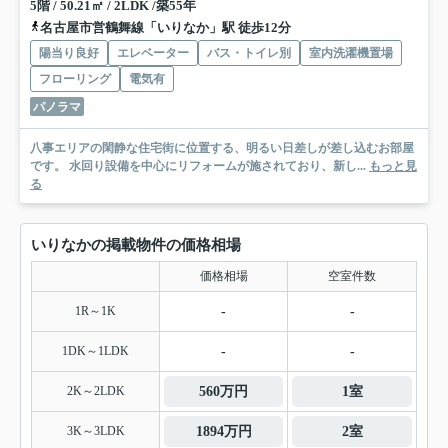
5階 / 50.21㎡ / 2LDK /築55年
名古屋市営鶴舞線「いりなか」駅 徒歩12分
陽当り良好
エレベーター
バス・トイレ別
室内洗濯機置場
フローリング
電気有
パノラマ
八事エリアの閑静な住宅街に位置する、明るい日差しが差し込むお部屋
です。 水回り設備を中心にリフォームが施されており、新し...
もっと見
る
いりなかの掲載物件の価格相場
価格相場
空室件数
1R～1K
-
-
1DK～1LDK
-
-
2K～2LDK
560万円
1室
3K～3LDK
1894万円
2室