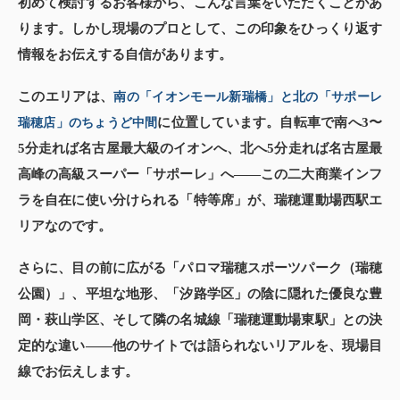
初めて検討するお客様から、こんな言葉をいただくことがあ
ります。しかし現場のプロとして、この印象をひっくり返す
情報をお伝えする自信があります。
このエリアは、
南の「イオンモール新瑞橋」と北の「サポーレ
に位置しています。自転車で南へ3〜
瑞穂店」のちょうど中間
5分走れば名古屋最大級のイオンへ、北へ5分走れば名古屋最
高峰の高級スーパー「サポーレ」へ——この二大商業インフ
ラを自在に使い分けられる「特等席」が、瑞穂運動場西駅エ
リアなのです。
さらに、目の前に広がる「パロマ瑞穂スポーツパーク（瑞穂
公園）」、平坦な地形、「汐路学区」の陰に隠れた優良な豊
岡・萩山学区、そして隣の名城線「瑞穂運動場東駅」との決
定的な違い——他のサイトでは語られないリアルを、現場目
線でお伝えします。