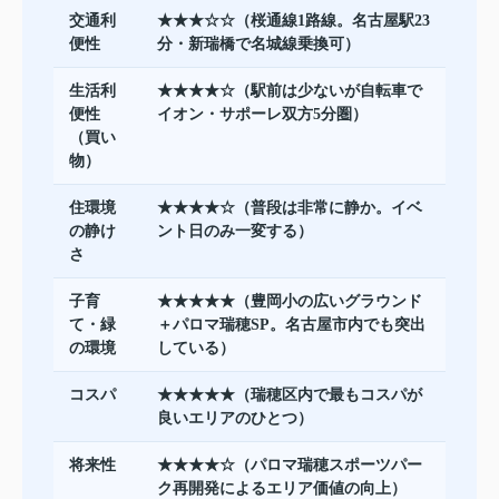
交通利
★★★☆☆（桜通線1路線。名古屋駅23
便性
分・新瑞橋で名城線乗換可）
生活利
★★★★☆（駅前は少ないが自転車で
便性
イオン・サポーレ双方5分圏）
（買い
物）
住環境
★★★★☆（普段は非常に静か。イベ
の静け
ント日のみ一変する）
さ
子育
★★★★★（豊岡小の広いグラウンド
て・緑
＋パロマ瑞穂SP。名古屋市内でも突出
の環境
している）
コスパ
★★★★★（瑞穂区内で最もコスパが
良いエリアのひとつ）
将来性
★★★★☆（パロマ瑞穂スポーツパー
ク再開発によるエリア価値の向上）