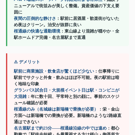
ニューアルで街並みが美しく整備。資産価値の下支え要
因に
夜間の圧倒的な静けさ
：駅前に居酒屋・歓楽街がないた
め夜はクリーン。治安が抜群に良い
桜通線の快適な通勤環境
：東山線より混雑が穏やか・全
駅ホームドア完備・名古屋駅まで直通
⚠️ デメリット
駅前に商業施設・飲食店が驚くほど少ない
：仕事帰りに
駅前でサクッと外食・飲みはほぼ不可能。夜の駅前は暗
く地味な印象
グランパス試合日・大規模イベント日は駅・コンビニが
大混雑
：年に数十回、平常時と別の顔に。事前のスケジ
ュール確認が必要
桜通線のみ（名城線は新瑞橋で乗換が必要）
：栄・金山
方面へは新瑞橋での乗換が必要。新瑞橋のような2路線直
通はできない
名古屋駅まで約23分——桜通線沿線の中では遠め
：都心
勤務で「駅徒歩短縮」を最重視する方は桜山・御器所方