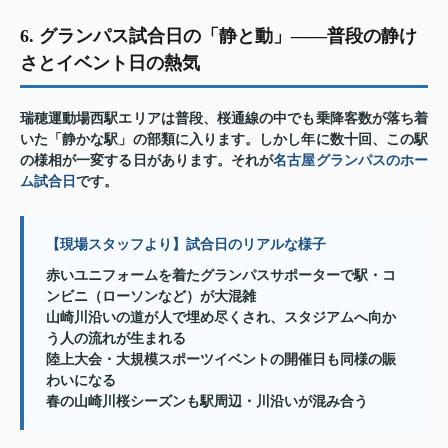
6. グランパス試合日の「静と動」——普段の静け
さとイベント日の熱気
瑞穂運動場西駅エリアは普段、桜通線の中でも乗降客数が落ち着
いた「静かな駅」の部類に入ります。しかし年に数十回、この駅
の様相が一変する日があります。それが
名古屋グランパスのホー
ム試合日
です。
【現場スタッフより】試合日のリアルな様子
赤いユニフォームを着たグランパスサポーターで駅・コ
ンビニ（ローソンなど）が大混雑
山崎川沿いの道が人で埋め尽くされ、スタジアムへ向か
う人の流れが生まれる
陸上大会・大規模スポーツイベントの開催日も同様の賑
わいになる
春の山崎川桜シーズンも駅周辺・川沿いが混み合う