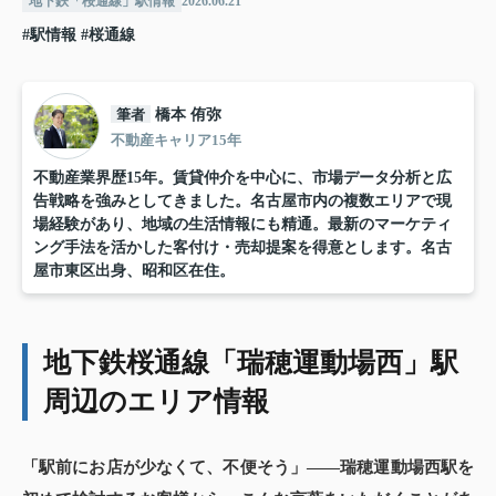
地下鉄「桜通線」駅情報
2026.06.21
#駅情報
#桜通線
筆者
橋本 侑弥
不動産キャリア15年
不動産業界歴15年。賃貸仲介を中心に、市場データ分析と広
告戦略を強みとしてきました。名古屋市内の複数エリアで現
場経験があり、地域の生活情報にも精通。最新のマーケティ
ング手法を活かした客付け・売却提案を得意とします。名古
屋市東区出身、昭和区在住。
地下鉄桜通線「瑞穂運動場西」駅
周辺のエリア情報
「駅前にお店が少なくて、不便そう」——瑞穂運動場西駅を