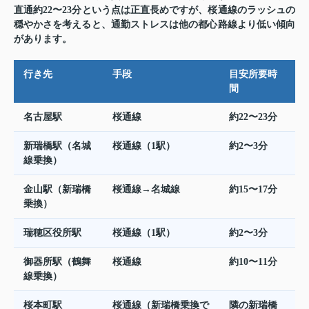
直通約22〜23分という点は正直長めですが、桜通線のラッシュの
穏やかさを考えると、通勤ストレスは他の都心路線より低い傾向
があります。
行き先
手段
目安所要時
間
名古屋駅
桜通線
約22〜23分
新瑞橋駅（名城
桜通線（1駅）
約2〜3分
線乗換）
金山駅（新瑞橋
桜通線→名城線
約15〜17分
乗換）
瑞穂区役所駅
桜通線（1駅）
約2〜3分
御器所駅（鶴舞
桜通線
約10〜11分
線乗換）
桜本町駅
桜通線（新瑞橋乗換で
隣の新瑞橋