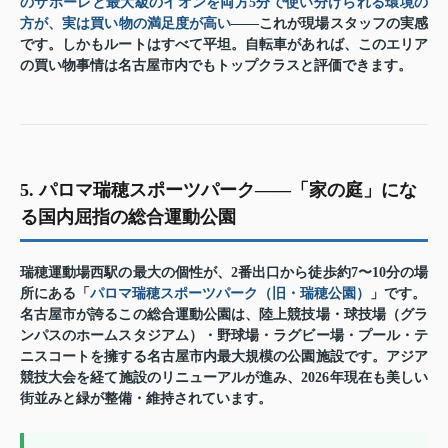
のサポーレと最大級のイオンを両方5分で使い分けられる環境の
方が、実は買い物の満足度が高い
——これが現場スタッフの実感
です。しかもルートはすべて平坦。自転車があれば、このエリア
の買い物事情は名古屋市内でもトップクラスと評価できます。
5. パロマ瑞穂スポーツパーク——「家の庭」にな
る国内屈指の総合運動公園
瑞穂運動場西駅の最大の個性が、2番出口から徒歩約7〜10分の場
所にある「
パロマ瑞穂スポーツパーク（旧・瑞穂公園）
」です。
名古屋市が誇るこの総合運動公園は、陸上競技場・球技場（グラ
ンパスのホームスタジアム）・野球場・ラグビー場・プール・テ
ニスコートを擁する名古屋市内最大規模の公園施設です。アジア
競技大会を経て施設のリニューアルが進み、2026年現在も美しい
街並みと緑が整備・維持されています。