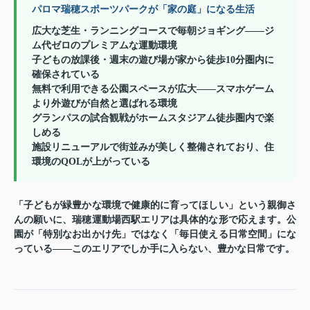
パロマ瑞穂スポーツパークが「家の庭」になる生活
広大な芝生・ランニングコースで毎朝ジョギング——ジ
ム代ゼロのプレミアムな運動環境
子どもの放課後・週末の遊び場が家から徒歩10分圏内に
確保されている
無料で利用できる公園スペースが広大——スマホゲーム
より外遊びが自然と選ばれる環境
グランパスの試合観戦がホームスタジアム徒歩圏内で楽
しめる
施設リニューアルで街並みが美しく整備されており、住
環境のQOLが上がっている
「子どもが緑豊かな環境で健康的に育ってほしい」という親御さ
んの願いに、瑞穂運動場西駅エリアは具体的な形で応えます。公
園が「特別なお出かけ先」ではなく「毎日使える日常空間」にな
っている——このエリアでしか手に入らない、豊かな日常です。