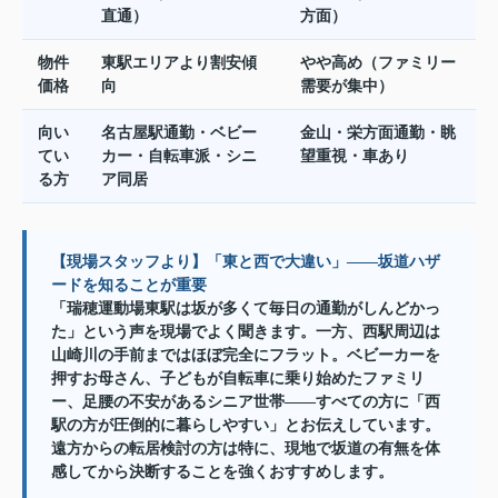
直通）
方面）
物件
東駅エリアより割安傾
やや高め（ファミリー
価格
向
需要が集中）
向い
名古屋駅通勤・ベビー
金山・栄方面通勤・眺
てい
カー・自転車派・シニ
望重視・車あり
る方
ア同居
【現場スタッフより】「東と西で大違い」——坂道ハザ
ードを知ることが重要
「瑞穂運動場東駅は坂が多くて毎日の通勤がしんどかっ
た」という声を現場でよく聞きます。一方、西駅周辺は
山崎川の手前まではほぼ完全にフラット。ベビーカーを
押すお母さん、子どもが自転車に乗り始めたファミリ
ー、足腰の不安があるシニア世帯——すべての方に「西
駅の方が圧倒的に暮らしやすい」とお伝えしています。
遠方からの転居検討の方は特に、現地で坂道の有無を体
感してから決断することを強くおすすめします。