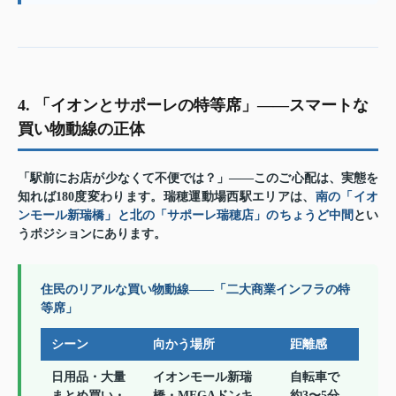
4. 「イオンとサポーレの特等席」——スマートな
買い物動線の正体
「駅前にお店が少なくて不便では？」——このご心配は、実態を
知れば180度変わります。瑞穂運動場西駅エリアは、
南の「イオ
ンモール新瑞橋」と北の「サポーレ瑞穂店」のちょうど中間
とい
うポジションにあります。
住民のリアルな買い物動線——「二大商業インフラの特
等席」
シーン
向かう場所
距離感
日用品・大量
イオンモール新瑞
自転車で
まとめ買い・
橋・MEGAドンキ
約3〜5分