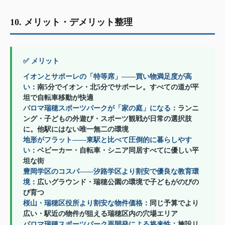
10. メリット・デメリット整理
✅ メリット
イオンとサポーレの「特等席」——買い物満足度が高
い
：南5分でイオン・北5分でサポーレ。すべての道が平
坦で自転車移動が快適
パロマ瑞穂スポーツパークが「家の庭」になる
：ランニ
ング・子どもの外遊び・スポーツ観戦が日常の選択肢
に。他駅にはない唯一無二の環境
地形がフラット——東駅と比べて圧倒的に暮らしやす
い
：ベビーカー・自転車・シニア同居すべてに優しい平
坦な街
豊岡学区のコスパ——汐路学区より割安で優良な教育環
境
：広いグラウンド・瑞穂公園の環境で子どもがのびの
び育つ
桜山・瑞穂区役所より割安な物件価格
：同じ予算でより
広い・駅近の物件が狙える瑞穂区内の穴場エリア
パロマ瑞穂スポーツパーク再開発による将来性
：施設リ