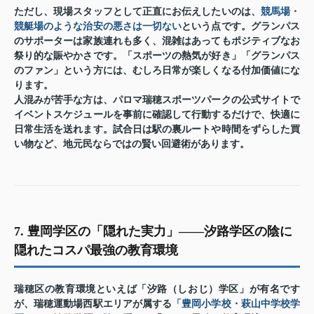
ただし、現場スタッフとして正直にお伝えしたいのは、
競馬場・
競艇場のような治安の悪さは一切ない
という点です。グランパス
のサポーターは家族連れも多く、混雑はあってもポジティブなお
祭り的な賑やかさです。「スポーツの熱気が好き」「グランパス
のファン」という方には、むしろ日常が楽しくなる付加価値にな
ります。
人混みが苦手な方は、パロマ瑞穂スポーツパークの公式サイトで
イベントスケジュールを事前に確認して行動するだけで、快適に
日常生活を送れます。試合日は駅の裏ルートや時間をずらした買
い物など、地元民ならではの賢い回避術があります。
7. 豊岡学区の「隠れた実力」——汐路学区の陰に
隠れたコスパ最強の教育環境
瑞穂区の教育環境といえば「汐路（しおじ）学区」が有名です
が、瑞穂運動場西駅エリアが属する
「豊岡小学校・萩山中学校学