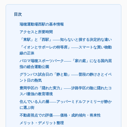
目次
瑞穂運動場西駅の基本情報
アクセスと所要時間
「東駅」と「西駅」——知らないと損する決定的な違い
「イオンとサポーレの特等席」——スマートな買い物動
線の正体
パロマ瑞穂スポーツパーク——「家の庭」になる国内屈
指の総合運動公園
グランパス試合日の「静と動」——普段の静けさとイベ
ント日の熱気
豊岡学区の「隠れた実力」——汐路学区の陰に隠れたコ
スパ最強の教育環境
住んでいる人の層——アッパーミドルファミリーが静か
に選ぶ街
不動産視点での評価——価格・成約傾向・将来性
メリット・デメリット整理