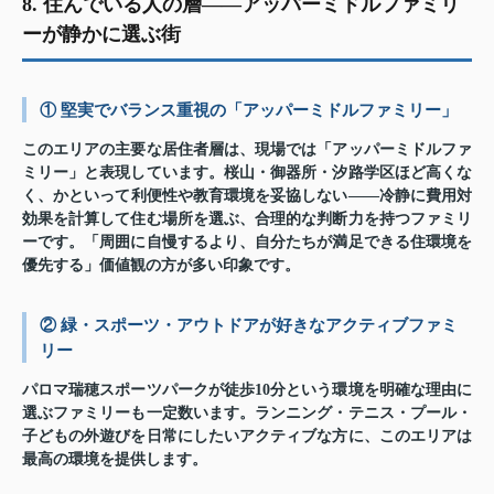
8. 住んでいる人の層——アッパーミドルファミリ
ーが静かに選ぶ街
① 堅実でバランス重視の「アッパーミドルファミリー」
このエリアの主要な居住者層は、現場では「アッパーミドルファ
ミリー」と表現しています。桜山・御器所・汐路学区ほど高くな
く、かといって利便性や教育環境を妥協しない——冷静に費用対
効果を計算して住む場所を選ぶ、合理的な判断力を持つファミリ
ーです。「周囲に自慢するより、自分たちが満足できる住環境を
優先する」価値観の方が多い印象です。
② 緑・スポーツ・アウトドアが好きなアクティブファミ
リー
パロマ瑞穂スポーツパークが徒歩10分という環境を明確な理由に
選ぶファミリーも一定数います。ランニング・テニス・プール・
子どもの外遊びを日常にしたいアクティブな方に、このエリアは
最高の環境を提供します。