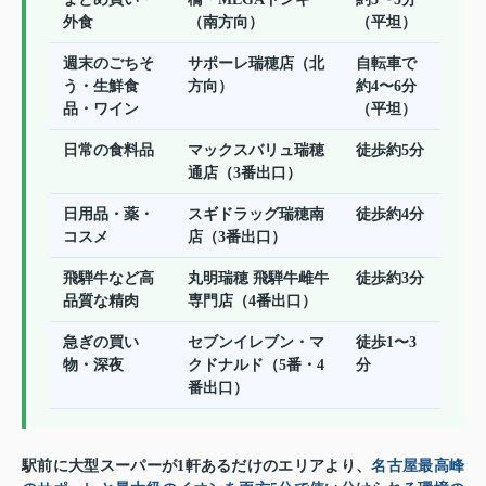
外食
（南方向）
（平坦）
週末のごちそ
サポーレ瑞穂店（北
自転車で
う・生鮮食
方向）
約4〜6分
品・ワイン
（平坦）
日常の食料品
マックスバリュ瑞穂
徒歩約5分
通店（3番出口）
日用品・薬・
スギドラッグ瑞穂南
徒歩約4分
コスメ
店（3番出口）
飛騨牛など高
丸明瑞穂 飛騨牛雌牛
徒歩約3分
品質な精肉
専門店（4番出口）
急ぎの買い
セブンイレブン・マ
徒歩1〜3
物・深夜
クドナルド（5番・4
分
番出口）
駅前に大型スーパーが1軒あるだけのエリアより、
名古屋最高峰