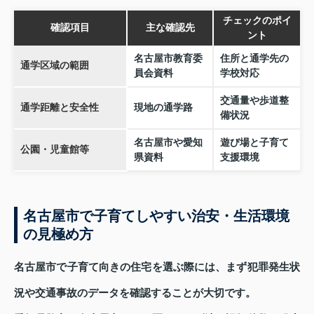
チェックのポイ
確認項目
主な確認先
ント
名古屋市教育委
住所と通学先の
通学区域の範囲
員会資料
学校対応
交通量や歩道整
通学距離と安全性
現地の通学路
備状況
名古屋市や愛知
遊び場と子育て
公園・児童館等
県資料
支援環境
名古屋市で子育てしやすい治安・生活環境
の見極め方
名古屋市で子育て向きの住宅を選ぶ際には、まず犯罪発生状
況や交通事故のデータを確認することが大切です。