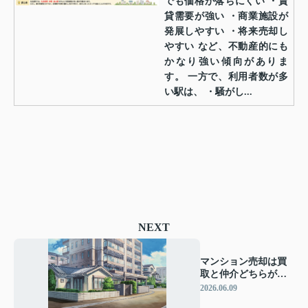
でも価格が落ちにくい ・賃
貸需要が強い ・商業施設が
発展しやすい ・将来売却し
やすい など、不動産的にも
かなり強い傾向がありま
す。 一方で、利用者数が多
い駅は、 ・騒がし...
NEXT
マンション売却は買
取と仲介どちらが
得？比較ポイントと
2026.06.09
自分に合う方法を解