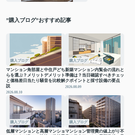
説
”購入ブログ”おすすめ記事
購入ブログ
購入ブログ
マンション角部屋と中住戸どち
新築マンション内覧会の流れと
らを選ぶ？メリットデメリット
準備は？当日確認すべきチェッ
と価格差日当たり騒音を比較解
クポイントと採寸設備の要点
説
2026.08.09
2026.08.10
購入ブログ
購入ブログ
低層マンションと高層マンショ
マンション管理費の値上がり不