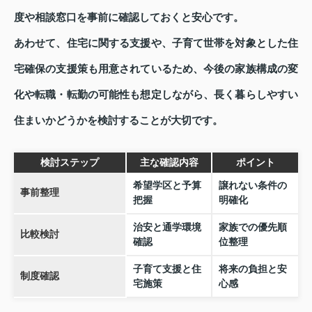
度や相談窓口を事前に確認しておくと安心です。
あわせて、住宅に関する支援や、子育て世帯を対象とした住
宅確保の支援策も用意されているため、今後の家族構成の変
化や転職・転勤の可能性も想定しながら、長く暮らしやすい
住まいかどうかを検討することが大切です。
検討ステップ
主な確認内容
ポイント
希望学区と予算
譲れない条件の
事前整理
把握
明確化
治安と通学環境
家族での優先順
比較検討
確認
位整理
子育て支援と住
将来の負担と安
制度確認
宅施策
心感