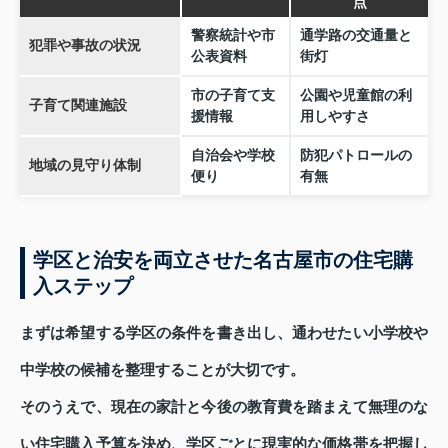
点
警察統計や市
通学路の交通量と
犯罪や事故の状況
公表資料
街灯
市の子育て支
公園や児童館の利
子育て関連施設
援情報
用しやすさ
自治会や学校
防犯パトロールの
地域の見守り体制
便り
有無
学区と治安を両立させた名古屋市の住宅購
入ステップ
まずは希望する学区の条件を書き出し、通わせたい小学校や
中学校の候補を整理することが大切です。
そのうえで、現在の家計と今後の教育費を踏まえて無理のな
い住宅購入予算を決め、学区ごとに現実的な価格帯を把握し