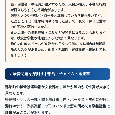
徒・保護者・教職員が往来するため、人目が増え、不審な行動
が目立ちやすくなる場合があります。
防犯カメラや地域パトロールと連携している学校も多いです。
ただしこれは「通学時間帯に限った話」で、夜間・休日は通常
の住宅地と変わりません。
また近隣への無断駐輪・ごみなどが問題になることもあります
が、状況は学校や地域によって大きく異なります。
物件の駐輪スペースが道路から目立つ位置にある場合は無断駐
輪のリスクがあるため、配置・視認性・施錠設備も確認してお
きましょう。
6. 騒音問題を深掘り｜部活・チャイム・送迎車
部活動の騒音は運動部か文化部か、屋外か屋内かで性質が大きく
異なります。
野球部・サッカー部・陸上部は掛け声・ボール音・笛の音が外に
漏れやすく、吹奏楽部・ブラスバンドは窓を閉めても隣接建物に
影響が及ぶことがあります。