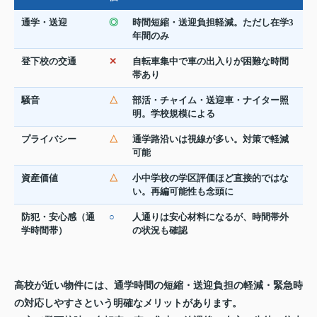
通学・送迎
◎
時間短縮・送迎負担軽減。ただし在学3
年間のみ
登下校の交通
✕
自転車集中で車の出入りが困難な時間
帯あり
騒音
△
部活・チャイム・送迎車・ナイター照
明。学校規模による
プライバシー
△
通学路沿いは視線が多い。対策で軽減
可能
資産価値
△
小中学校の学区評価ほど直接的ではな
い。再編可能性も念頭に
防犯・安心感（通
○
人通りは安心材料になるが、時間帯外
学時間帯）
の状況も確認
高校が近い物件には、通学時間の短縮・送迎負担の軽減・緊急時
の対応しやすさという明確なメリットがあります。