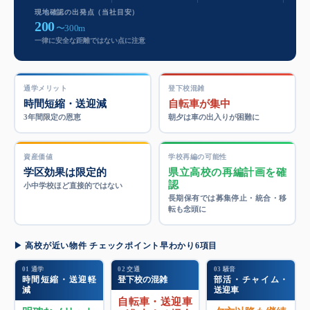
現地確認の出発点（当社目安）
200
〜300m
一律に安全な距離ではない点に注意
通学メリット
登下校混雑
時間短縮・送迎減
自転車が集中
3年間限定の恩恵
朝夕は車の出入りが困難に
資産価値
学校再編の可能性
学区効果は限定的
県立高校の再編計画を確
認
小中学校ほど直接的ではない
長期保有では募集停止・統合・移
転も念頭に
▶ 高校が近い物件 チェックポイント早わかり6項目
01 通学
02 交通
03 騒音
時間短縮・送迎軽
登下校の混雑
部活・チャイム・
減
送迎車
自転車・送迎車