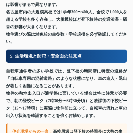
は影響がまるで異なります。
名古屋市内の大規模高校では1学年300〜400人、全校で1,000人を
超える学校も多く存在し、大規模校ほど登下校時の交通渋滞・騒
音の影響が大きくなります。
物件選びの際は対象校の生徒数・学校規模を必ず確認してくださ
い。
5. 生活環境と防犯・安全面の注意点
自転車通学者の多い学校では、登下校の時間帯に特定の道路が
「自転車専用の混雑道路」のような状態になり、車の進入・退出
が著しく困難になることがあります。
物件の敷地出入口が通学路に面している場合は特に注意が必要
で、朝の登校ピーク（7時30分〜8時30分頃）と放課後の下校ピー
ク（15〜17時頃）に実際に物件前に立って、自転車の流れと車の
出入り状況を確認することを強くお勧めします。
仲介現場からの一言：
高校周辺は登下校の時間帯に大勢の生