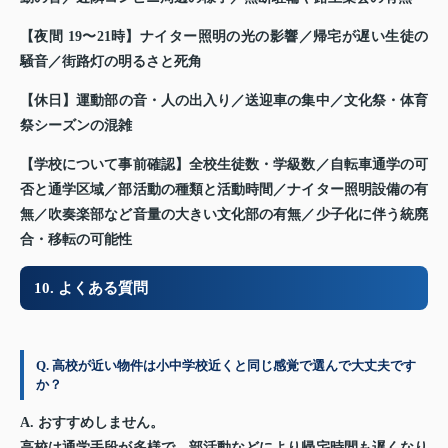
【夜間 19〜21時】
ナイター照明の光の影響／帰宅が遅い生徒の
騒音／街路灯の明るさと死角
【休日】
運動部の音・人の出入り／送迎車の集中／文化祭・体育
祭シーズンの混雑
【学校について事前確認】
全校生徒数・学級数／自転車通学の可
否と通学区域／部活動の種類と活動時間／ナイター照明設備の有
無／吹奏楽部など音量の大きい文化部の有無／少子化に伴う統廃
合・移転の可能性
10. よくある質問
Q. 高校が近い物件は小中学校近くと同じ感覚で選んで大丈夫です
か？
A. おすすめしません。
高校は通学手段が多様で、部活動などにより帰宅時間も遅くなり