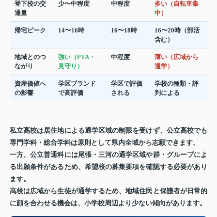
登下校の交
少〜中程度
中程度
多い（自転車集
通量
中）
帰宅ピーク
14〜16時
16〜18時
16〜20時（部活
含む）
地域とのつ
強い（PTA・
中程度
薄い（広域から
ながり
見守り）
通学）
資産価値へ
学区ブランド
学区で評価
学校の種類・評
の影響
で高評価
される
判による
私立高校は居住地による通学区域の制限を受けず、公立高校でも
専門学科・総合学科は原則として県内全域から志願できます。
一方、公立普通科には尾張・三河の通学区域や群・グループによ
る出願条件があるため、希望校の募集要項を確認する必要があり
ます。
高校は広域から生徒が通学するため、地域住民と保護者が日常的
に顔を合わせる機会は、小学校周辺より少ない傾向があります。