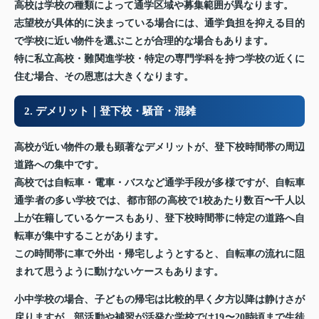
高校は学校の種類によって通学区域や募集範囲が異なります。
志望校が具体的に決まっている場合には、通学負担を抑える目的
で学校に近い物件を選ぶことが合理的な場合もあります。
特に私立高校・難関進学校・特定の専門学科を持つ学校の近くに
住む場合、その恩恵は大きくなります。
2. デメリット｜登下校・騒音・混雑
高校が近い物件の最も顕著なデメリットが、登下校時間帯の周辺
道路への集中です。
高校では自転車・電車・バスなど通学手段が多様ですが、自転車
通学者の多い学校では、都市部の高校で1校あたり数百〜千人以
上が在籍しているケースもあり、登下校時間帯に特定の道路へ自
転車が集中することがあります。
この時間帯に車で外出・帰宅しようとすると、自転車の流れに阻
まれて思うように動けないケースもあります。
小中学校の場合、子どもの帰宅は比較的早く夕方以降は静けさが
戻りますが、部活動や補習が活発な学校では19〜20時頃まで生徒