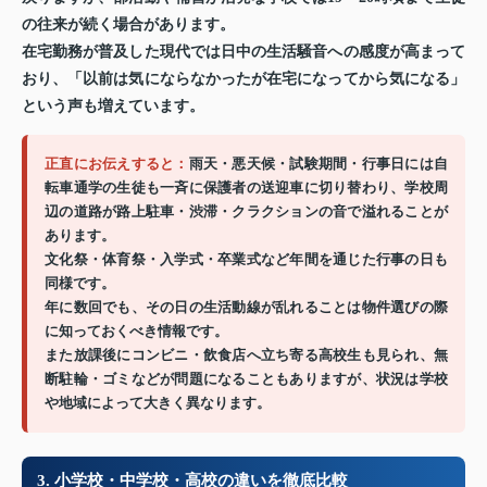
の往来が続く場合があります。
在宅勤務が普及した現代では日中の生活騒音への感度が高まって
おり、「以前は気にならなかったが在宅になってから気になる」
という声も増えています。
正直にお伝えすると：
雨天・悪天候・試験期間・行事日には自
転車通学の生徒も一斉に保護者の送迎車に切り替わり、学校周
辺の道路が路上駐車・渋滞・クラクションの音で溢れることが
あります。
文化祭・体育祭・入学式・卒業式など年間を通じた行事の日も
同様です。
年に数回でも、その日の生活動線が乱れることは物件選びの際
に知っておくべき情報です。
また放課後にコンビニ・飲食店へ立ち寄る高校生も見られ、無
断駐輪・ゴミなどが問題になることもありますが、状況は学校
や地域によって大きく異なります。
3. 小学校・中学校・高校の違いを徹底比較