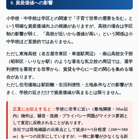
8. 資産価値への影響
小学校・中学校は学区との関連で「子育て世帯の需要を生む」と
いう明確な資産価値向上の根拠がありますが、高校の場合は学区
制の影響が弱く、「高校が近いから価値が高い」という関係は小
中学校ほど直接的ではありません。
ただし東海高校（名古屋市東区・車道駅周辺）・南山高校女子部
（昭和区・いりなか駅）のような著名な私立校の周辺では、通学
利便性を重視する世帯から、賃貸を中心に一定の関心を集める場
合があります。
ただし住宅価格は駅距離・生活利便性・土地条件などの影響が大
きく、学校の近さだけで資産価値が高まるとは限りません。
正直にお伝えすると：
学校に非常に近い（敷地隣接・50m以
内）物件は、騒音・混雑・プライバシー問題がマイナス要因と
して査定に反映されることがあります。
当社では現地確認の出発点として徒歩3〜5分程度（200〜300
m）を一つの目安にしていますが、一律に影響が少なくなる距