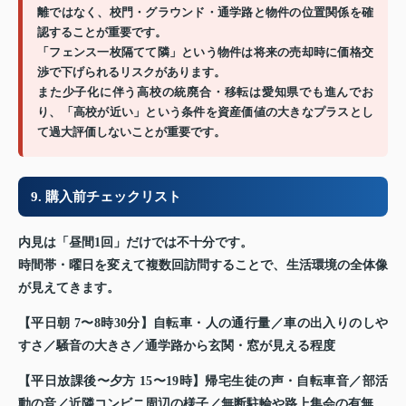
離ではなく、校門・グラウンド・通学路と物件の位置関係を確
認することが重要です。
「フェンス一枚隔てて隣」という物件は将来の売却時に価格交
渉で下げられるリスクがあります。
また少子化に伴う高校の統廃合・移転は愛知県でも進んでお
り、「高校が近い」という条件を資産価値の大きなプラスとし
て過大評価しないことが重要です。
9. 購入前チェックリスト
内見は「昼間1回」だけでは不十分です。
時間帯・曜日を変えて複数回訪問することで、生活環境の全体像
が見えてきます。
【平日朝 7〜8時30分】
自転車・人の通行量／車の出入りのしや
すさ／騒音の大きさ／通学路から玄関・窓が見える程度
【平日放課後〜夕方 15〜19時】
帰宅生徒の声・自転車音／部活
動の音／近隣コンビニ周辺の様子／無断駐輪や路上集会の有無