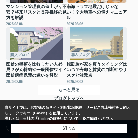
マンション管理費の値上がり不
南海トラフ地震だけじゃな
安？将来リスクと長期推移の見
い！？大地震への備えマニュア
方を解説
ル
2026.08.08
2026.08.06
購入ブログ
購入ブログ
団信の種類を比較したい人必
転勤族が家を買うタイミングは
見？がん特約や一般団信ワイド
いつ？売却と賃貸の判断軸やリ
団信疾病保障の違いを解説
スクと注意点
2026.08.06
2026.08.03
もっと見る
ブログトップへ
当サイトでは、お客様の当サイト利用状況把握、サービス向上検討を目的と
して、クッキー（Cookie）を使用しています。
詳しくは、当社の
「Cookieの取扱いについて」
をご確認ください。
売却査定
購入相談
閉じる
高校近い物件のデメリットは？小中学校との違いと注意点を解説