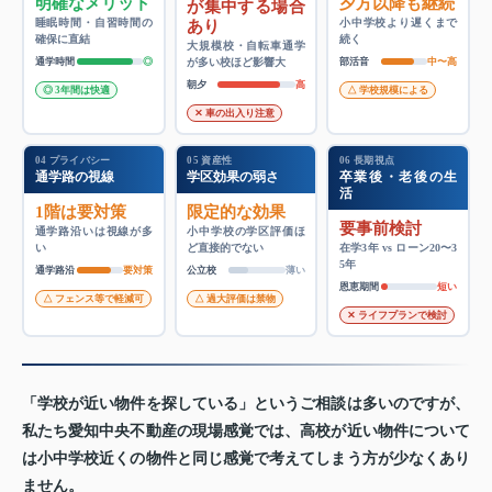
明確なメリット
夕方以降も継続
が集中する場合
睡眠時間・自習時間の
小中学校より遅くまで
あり
確保に直結
続く
大規模校・自転車通学
通学時間
◎
が多い校ほど影響大
部活音
中〜高
朝夕
高
◎ 3年間は快適
△ 学校規模による
✕ 車の出入り注意
04 プライバシー
05 資産性
06 長期視点
通学路の視線
学区効果の弱さ
卒業後・老後の生
活
1階は要対策
限定的な効果
要事前検討
通学路沿いは視線が多
小中学校の学区評価ほ
い
ど直接的でない
在学3年 vs ローン20〜3
5年
通学路沿
要対策
公立校
薄い
恩恵期間
短い
△ フェンス等で軽減可
△ 過大評価は禁物
✕ ライフプランで検討
「学校が近い物件を探している」というご相談は多いのですが、
私たち愛知中央不動産の現場感覚では、高校が近い物件について
は小中学校近くの物件と同じ感覚で考えてしまう方が少なくあり
ません。