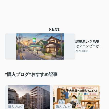
NEXT
環境悪い？治安
は？コンビニが近
い物件のメリット
2026.08.01
とデメリット
”購入ブログ”おすすめ記事
購入ブログ
購入ブログ