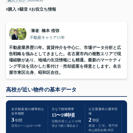
購入ブログ
2026.08.01
#購入
#騒音
#お役立ち情報
筆者
橋本 侑弥
不動産キャリア15年
不動産業界歴15年。賃貸仲介を中心に、市場データ分析と広
告戦略を強みとしてきました。名古屋市内の複数エリアで現
場経験があり、地域の生活情報にも精通。最新のマーケティ
ング手法を活かした客付け・売却提案を得意とします。名古
屋市東区出身、昭和区在住。
高校が近い物件の基本データ
全日制高校の標準的な
主な下校時間帯
公立普通科の通学区
在学期間
域
15〜19時頃
3
2
年間
学区
活動内容により20時
住宅ローンは20〜35年
頃まで続く場合あり
尾張・三河。専門学
科は原則全県1学区