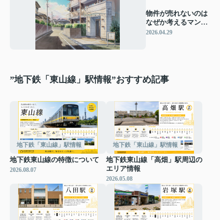
物件が売れないのは
なぜか考えるマンシ
ョン売却！ 原因を整
2026.04.29
理して売却の停滞か
ら抜け出すコツ
”地下鉄「東山線」駅情報”おすすめ記事
地下鉄「東山線」駅情報
地下鉄「東山線」駅情報
地下鉄東山線の特徴について
地下鉄東山線「高畑」駅周辺の
エリア情報
2026.08.07
2026.05.08