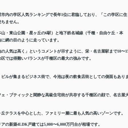
屋市内の学区人気ランキングで長年1位に君臨しており、「この学区に住
絶ちません。
本山・東山公園・星ヶ丘の6駅）と地下鉄名城線（千種・自由ケ丘・本
区内に網の目のように走っています。
の人気は高く」というコメントが示すように、栄・名古屋駅まで10〜1
の区では得難いバランスが千種区の最大の強みです。
・ビルが集まるビジネス街で、今池は夜の飲食店街としての側面もあり
フェ・ブティックと閑静な高級住宅街が共存する千種区の顔で、名古屋
ヶ丘テラスを中心とした、ファミリー層に最も人気の高いゾーンです。
築4LDK戸建ては5,000〜6,000万円台が相場です。