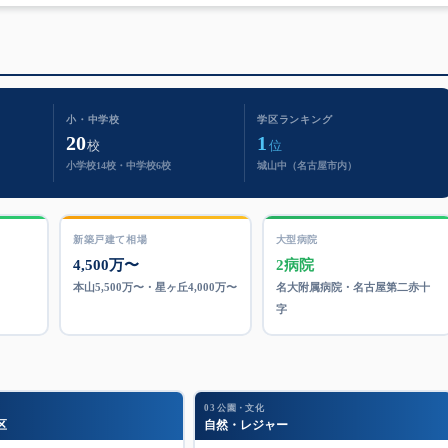
小・中学校
学区ランキング
20
1
校
位
小学校14校・中学校6校
城山中（名古屋市内）
新築戸建て相場
大型病院
4,500万〜
2病院
本山5,500万〜・星ヶ丘4,000万〜
名大附属病院・名古屋第二赤十
字
03 公園・文化
区
自然・レジャー