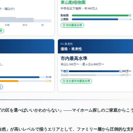
東山動植物園
中学生以下無料・年300万人
小・城山小）
動物園
◎
公園数
○
向陽
若水
他
◎ 市内最高水準
準
06 資産性
価格・将来性
市内最高水準
△。
本山5,500万〜・星ヶ丘4,000万〜
千種区
5,500万〜
天白区
3,000万〜
9/10
5/10
◎ 名古屋市内最高水準
全
どの区を選べばいいかわからない」——マイホーム探しのご家庭からこ
自然」が高いレベルで揃うエリアとして、ファミリー層から圧倒的な支