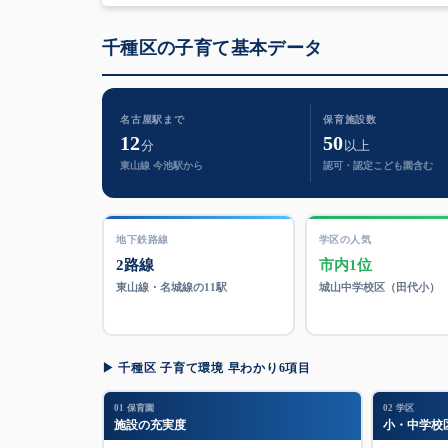
千種区の子育て基本データ
名古屋駅まで
保育施設数
12
50
分
以上
東山線 今池駅から
認可・認定こども園含む
地下鉄路線
学区の人気
2路線
市内1位
東山線・名城線の11駅
城山中学校区（田代小）
▶ 千種区 子育て環境 早わかり6項目
01 保育園
02 学区
施設の充実度
小・中学校