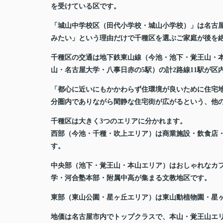
を受けている区です。
「城山中学校区（田代小学校・城山小学校）」は名古
みたい」という理由だけで千種区を選ぶご家庭が後を
千種区の交通は地下鉄東山線（今池・池下・覚王山・
山・名古屋大学・八事日赤の5駅）の計2路線11駅が
「都心に近いにもかかわらず住環境が良いために住宅地
分圏内でありながら閑静な住宅街が広がるという、他
千種区は大きく3つのエリアに分かれます。
西部（今池・千種・吹上エリア）は商業施設・飲食店
す。
中央部（池下・覚王山・本山エリア）はおしゃれなカ
学・河合塾本部・附属中高が集まる文教地区です。
東部（東山公園・星ヶ丘エリア）は東山動植物園・星
地価は名古屋市内でトップクラスで、本山・覚王山エリアの新