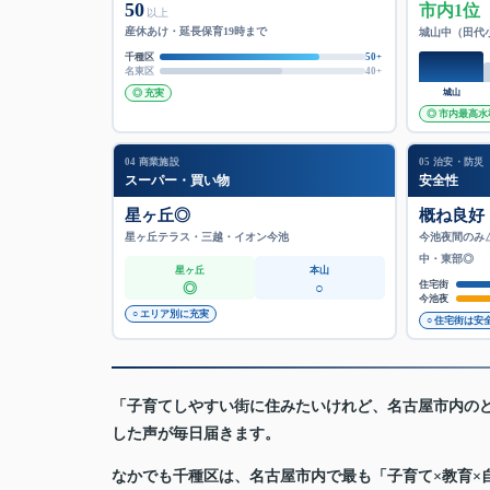
50
市内1位
以上
産休あけ・延長保育19時まで
城山中（田代
千種区
50+
名東区
40+
◎ 充実
城山
◎ 市内最高水
04 商業施設
05 治安・防災
スーパー・買い物
安全性
星ヶ丘◎
概ね良好
星ヶ丘テラス・三越・イオン今池
今池夜間のみ
中・東部◎
星ヶ丘
本山
住宅街
◎
○
今池夜
○ エリア別に充実
○ 住宅街は安
「子育てしやすい街に住みたいけれど、名古屋市内の
した声が毎日届きます。
なかでも千種区は、名古屋市内で最も「子育て×教育×