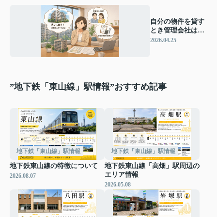
自分の物件を貸す
とき管理会社は必
要？入れるべきか
2026.04.25
の判断基準
”地下鉄「東山線」駅情報”おすすめ記事
地下鉄「東山線」駅情報
地下鉄「東山線」駅情報
地下鉄東山線の特徴について
地下鉄東山線「高畑」駅周辺の
エリア情報
2026.08.07
2026.05.08