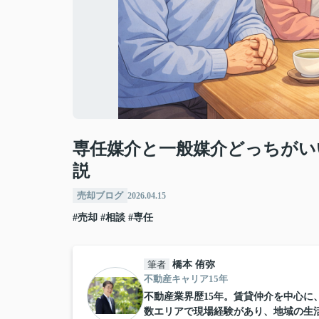
専任媒介と一般媒介どっちがい
説
売却ブログ
2026.04.15
#売却
#相談
#専任
筆者
橋本 侑弥
不動産キャリア15年
不動産業界歴15年。賃貸仲介を中心
数エリアで現場経験があり、地域の生