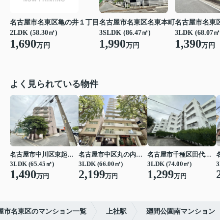
名古屋市名東区亀の井１丁目
名古屋市名東区名東本町
名古屋市名東
2LDK (58.30㎡)
3SLDK (86.47㎡)
3LDK (68.07㎡
1,690
1,990
1,390
万円
万円
万円
よく見られている物件
名古屋市中川区東起町２丁目
名古屋市中区丸の内３丁目
名古屋市千種区田代町字四観音道西
3LDK (65.45㎡)
3LDK (66.00㎡)
3LDK (74.00㎡)
3
1,490
2,199
1,299
万円
万円
万円
屋市名東区のマンション一覧
上社駅
廻間公園南マンション