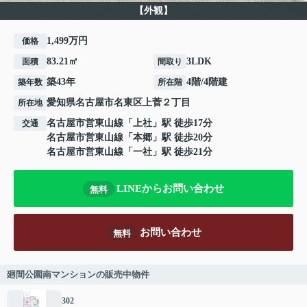
【外観】
1,499万円
価格
83.21㎡
3LDK
面積
間取り
築43年
4階/4階建
築年数
所在階
愛知県
名古屋市名東区
上菅
２丁目
所在地
名古屋市営東山線
「
上社
」駅 徒歩17分
交通
名古屋市営東山線
「
本郷
」駅 徒歩20分
名古屋市営東山線
「
一社
」駅 徒歩21分
LINEからお問い合わせ
無料
お問い合わせ
無料
廻間公園南マンションの販売中物件
302