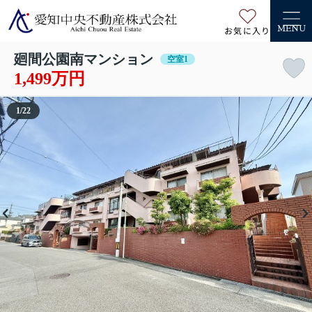
お気に入り
MENU
廻間公園南マンション
空室1
1,499万円
1
/
22