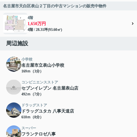
名古屋市天白区表山２丁目の中古マンションの販売中物件
4階
1,650万円
4階 / 28.31坪(93.60㎡)
周辺施設
小学校
名古屋市立表山小学校
169ｍ（3分）
コンビニエンスストア
セブンイレブン 名古屋表山店
492ｍ（7分）
ドラッグストア
ドラッグユタカ 八事天道店
610ｍ（8分）
スーパー
フランテロゼ八事