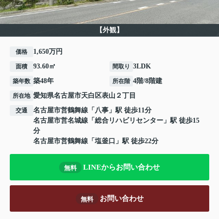
【外観】
1,650万円
価格
93.60㎡
3LDK
面積
間取り
築48年
4階/8階建
築年数
所在階
愛知県
名古屋市天白区
表山
２丁目
所在地
名古屋市営鶴舞線
「
八事
」駅 徒歩11分
交通
名古屋市営名城線
「
総合リハビリセンター
」駅 徒歩15
分
名古屋市営鶴舞線
「
塩釜口
」駅 徒歩22分
LINEからお問い合わせ
無料
お問い合わせ
無料