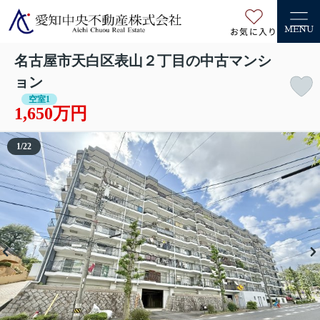
お気に入り
MENU
名古屋市天白区表山２丁目の中古マンシ
ョン
空室1
1,650万円
1
/
22