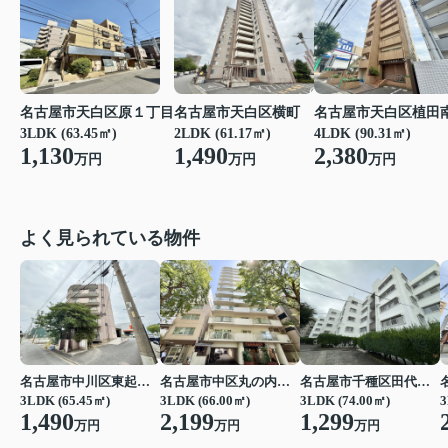
名古屋市天白区原１丁目
名古屋市天白区横町
名古屋市天白区植田
3LDK (63.45㎡)
2LDK (61.17㎡)
4LDK (90.31㎡)
1,130
1,490
2,380
万円
万円
万円
よく見られている物件
名古屋市中川区東起町２丁目
名古屋市中区丸の内３丁目
名古屋市千種区田代町字四観音道西
3LDK (65.45㎡)
3LDK (66.00㎡)
3LDK (74.00㎡)
3
1,490
2,199
1,299
万円
万円
万円