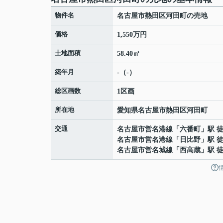
物件名
名古屋市熱田区河田町の売地
価格
1,550万円
土地面積
58.40㎡
築年月
-（-）
総区画数
1区画
所在地
愛知県
名古屋市熱田区
河田町
交通
名古屋市営名港線
「
六番町
」駅 徒
名古屋市営名港線
「
日比野
」駅 徒
名古屋市営名城線
「
西高蔵
」駅 徒