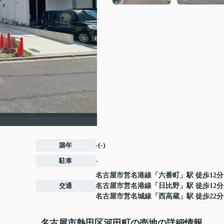
築年
-(-)
駐車
-
名古屋市営名港線
「
六番町
」駅 徒歩12分
交通
名古屋市営名港線
「
日比野
」駅 徒歩12分
名古屋市営名城線
「
西高蔵
」駅 徒歩22分
名古屋市熱田区河田町の売地の詳細情報