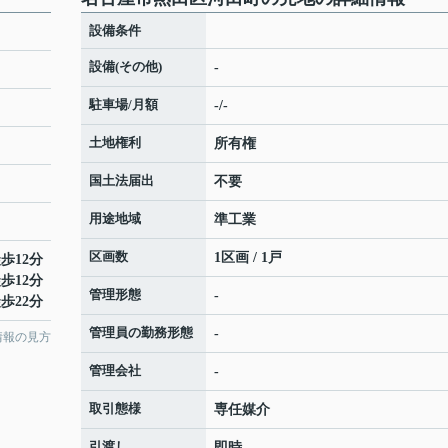
設備条件
設備(その他)
-
駐車場/月額
-/-
土地権利
所有権
国土法届出
不要
用途地域
準工業
区画数
1区画 / 1戸
歩12分
歩12分
管理形態
-
歩22分
管理員の勤務形態
-
情報の見方
管理会社
-
取引態様
専任媒介
引渡し
即時