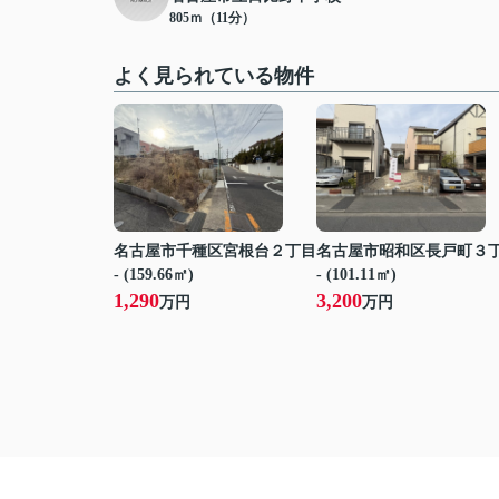
805ｍ（11分）
よく見られている物件
名古屋市千種区宮根台２丁目
名古屋市昭和区長戸町３
- (159.66㎡)
- (101.11㎡)
1,290
3,200
万円
万円