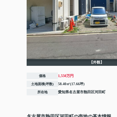
【外観】
価格
1,550万円
土地面積(坪数)
58.40㎡(17.66坪)
所在地
愛知県
名古屋市熱田区
河田町
名古屋市熱田区河田町の売地の基本情報