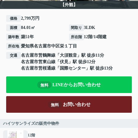
【外観】
2,799万円
価格
84.01㎡
3LDK
面積
間取り
築51年
12階/14階建
築年数
所在階
愛知県
名古屋市中区
栄
１丁目
所在地
名古屋市営鶴舞線
「
大須観音
」駅 徒歩11分
交通
名古屋市営東山線
「
伏見
」駅 徒歩12分
名古屋市営桜通線
「
国際センター
」駅 徒歩13分
LINEからお問い合わせ
無料
お問い合わせ
無料
ハイツサンライズの販売中物件
12階