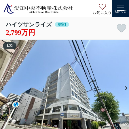
お気に入り
MENU
ハイツサンライズ
空室1
2,799万円
1
/
22