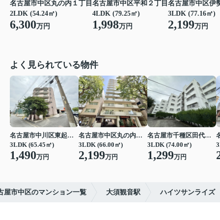
名古屋市中区丸の内１丁目
名古屋市中区平和２丁目
名古屋市中区伊
2LDK (54.24㎡)
4LDK (79.25㎡)
3LDK (77.16㎡)
6,300
1,998
2,199
万円
万円
万円
よく見られている物件
名古屋市中川区東起町２丁目
名古屋市中区丸の内３丁目
名古屋市千種区田代町字四観音道西
3LDK (65.45㎡)
3LDK (66.00㎡)
3LDK (74.00㎡)
3
1,490
2,199
1,299
万円
万円
万円
古屋市中区のマンション一覧
大須観音駅
ハイツサンライズ