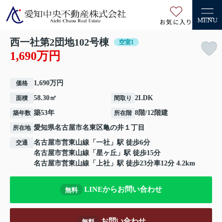
お気に入り
MENU
西一社第2団地102号棟
空室1
1,690万円
1,690万円
価格
58.30㎡
2LDK
面積
間取り
築53年
8階/12階建
築年数
所在階
愛知県
名古屋市名東区
亀の井
１丁目
所在地
名古屋市営東山線
「
一社
」駅 徒歩6分
交通
名古屋市営東山線
「
星ヶ丘
」駅 徒歩15分
名古屋市営東山線
「
上社
」駅 徒歩23分車12分 4.2km
LINEからお問い合わせ
無料
お問い合わせ
無料