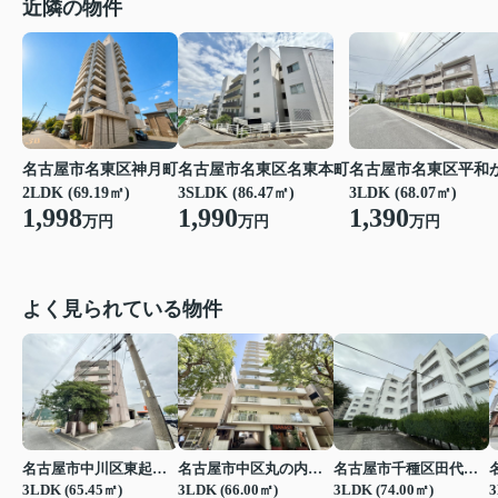
近隣の物件
名古屋市名東区神月町
名古屋市名東区名東本町
名古屋市名東区平和
2LDK (69.19㎡)
3SLDK (86.47㎡)
3LDK (68.07㎡)
1,998
1,990
1,390
万円
万円
万円
よく見られている物件
名古屋市中川区東起町２丁目
名古屋市中区丸の内３丁目
名古屋市千種区田代町字四観音道西
3LDK (65.45㎡)
3LDK (66.00㎡)
3LDK (74.00㎡)
3