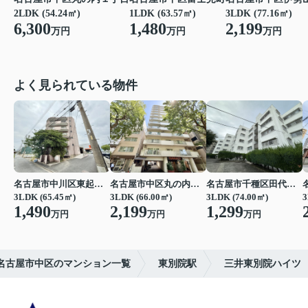
2LDK (54.24㎡)
1LDK (63.57㎡)
3LDK (77.16㎡)
6,300
1,480
2,199
万円
万円
万円
よく見られている物件
名古屋市中川区東起町２丁目
名古屋市中区丸の内３丁目
名古屋市千種区田代町字四観音道西
3LDK (65.45㎡)
3LDK (66.00㎡)
3LDK (74.00㎡)
3
1,490
2,199
1,299
万円
万円
万円
名古屋市中区のマンション一覧
東別院駅
三井東別院ハイツ