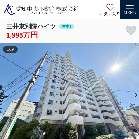
お気に入り
MENU
三井東別院ハイツ
空室1
1,998万円
1
/
19