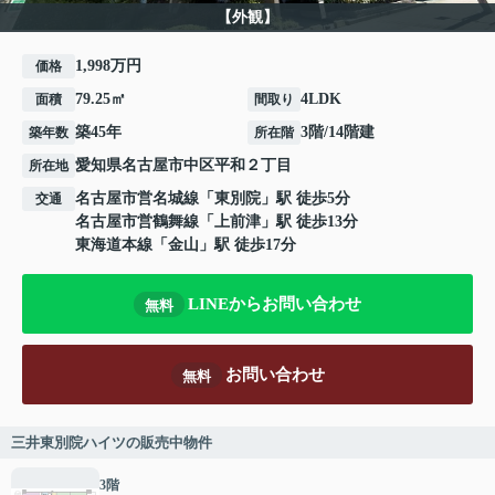
【外観】
1,998万円
価格
79.25㎡
4LDK
面積
間取り
築45年
3階/14階建
築年数
所在階
愛知県
名古屋市中区
平和
２丁目
所在地
名古屋市営名城線
「
東別院
」駅 徒歩5分
交通
名古屋市営鶴舞線
「
上前津
」駅 徒歩13分
東海道本線
「
金山
」駅 徒歩17分
LINEからお問い合わせ
無料
お問い合わせ
無料
三井東別院ハイツの販売中物件
3階