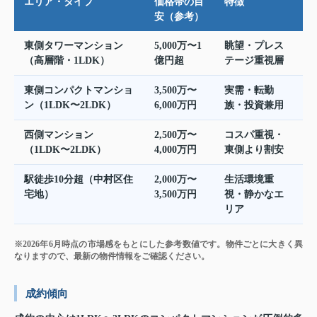
エリア・タイプ
価格帯の目
特徴
安（参考）
東側タワーマンション
5,000万〜1
眺望・プレス
（高層階・1LDK）
億円超
テージ重視層
東側コンパクトマンショ
3,500万〜
実需・転勤
ン（1LDK〜2LDK）
6,000万円
族・投資兼用
西側マンション
2,500万〜
コスパ重視・
（1LDK〜2LDK）
4,000万円
東側より割安
駅徒歩10分超（中村区住
2,000万〜
生活環境重
宅地）
3,500万円
視・静かなエ
リア
※2026年6月時点の市場感をもとにした参考数値です。物件ごとに大きく異
なりますので、最新の物件情報をご確認ください。
成約傾向