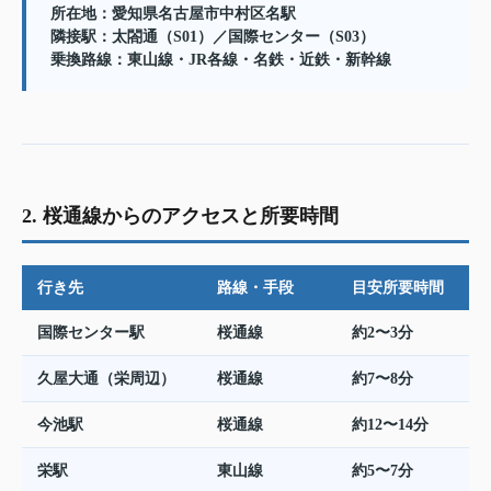
所在地：愛知県名古屋市中村区名駅
隣接駅：太閤通（S01）／国際センター（S03）
乗換路線：東山線・JR各線・名鉄・近鉄・新幹線
2. 桜通線からのアクセスと所要時間
行き先
路線・手段
目安所要時間
国際センター駅
桜通線
約2〜3分
久屋大通（栄周辺）
桜通線
約7〜8分
今池駅
桜通線
約12〜14分
栄駅
東山線
約5〜7分