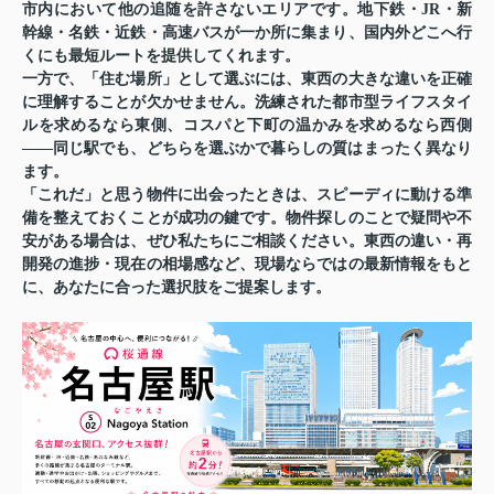
市内において他の追随を許さないエリアです。地下鉄・JR・新
幹線・名鉄・近鉄・高速バスが一か所に集まり、国内外どこへ行
くにも最短ルートを提供してくれます。
一方で、「住む場所」として選ぶには、東西の大きな違いを正確
に理解することが欠かせません。洗練された都市型ライフスタイ
ルを求めるなら東側、コスパと下町の温かみを求めるなら西側
——同じ駅でも、どちらを選ぶかで暮らしの質はまったく異なり
ます。
「これだ」と思う物件に出会ったときは、スピーディに動ける準
備を整えておくことが成功の鍵です。物件探しのことで疑問や不
安がある場合は、ぜひ私たちにご相談ください。東西の違い・再
開発の進捗・現在の相場感など、現場ならではの最新情報をもと
に、あなたに合った選択肢をご提案します。