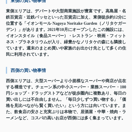
東側の買い物事情
東側エリアは、デパートや大型商業施設が豊富です。高島屋・名
鉄百貨店・近鉄パッセといった百貨店に加え、東側徒歩約12分に
位置する
「イオンモール Nagoya Noritake Garden（ノリタケガー
デン）」
があります。2021年10月にオープンしたこの施設には、
イオンスタイル（食品スーパー）・レストラン・映画・フィット
ネス・プラネタリウムが入り、緑豊かなノリタケの森にも隣接し
ています。週末のまとめ買いや家族のお出かけ先として多くの住
民に利用されています。
西側の買い物事情
西側エリアは、大型スーパーより
小規模なスーパーや商店が点在
する構造です。チェーン系の中小スーパー・業務スーパー・100
円ショップ・ドラッグストアなどが徒歩圏内に複数あり、毎日の
買い出しには不自由しません。「毎日少しずつ買い物する」「価
格を見比べながら賢く買いたい」という方には向いています。ま
た、飲食店の安さと充実ぶりは本物で、居酒屋・中華・焼肉・ラ
ーメンなど、コスパの高いお店が西側には多く集まっています。