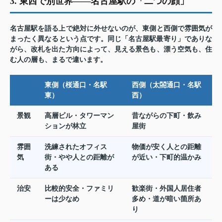
3. 東西で別世界——名古屋駅の「二つの顔」
名古屋駅を語る上で絶対に外せないのが、
東側と西側で雰囲気が
まったく異なる
という点です。同じ「名古屋駅最寄り」でありな
がら、改札を出た方向によって、見える景色も、漂う空気も、住
む人の層も、まるで違います。
東側（桜通口・名駅
西側（太閤通口・名駅
東）
西）
景観
高層ビル・タワーマン
昔ながらの下町・飲み
ションが林立
屋街
雰囲
洗練されたオフィス
物価が安く人との距離
気
街・やや人との距離が
が近い・下町的温かみ
ある
治安
比較的安全・ファミリ
歓楽街・外国人居住者
ーは少なめ
多め・道が暗い箇所あ
り