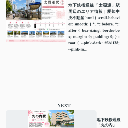
地下鉄桜通線「太閤通」駅
周辺のエリア情報｜愛知中
央不動産 html { scroll-behavi
or: smooth; } *, *::before, *::
after { box-sizing: border-bo
x; margin: 0; padding: 0; } :
root { --pink-dark: #6b1f38;
--pink-m...
NEXT
地下鉄桜通線
「丸の内」駅