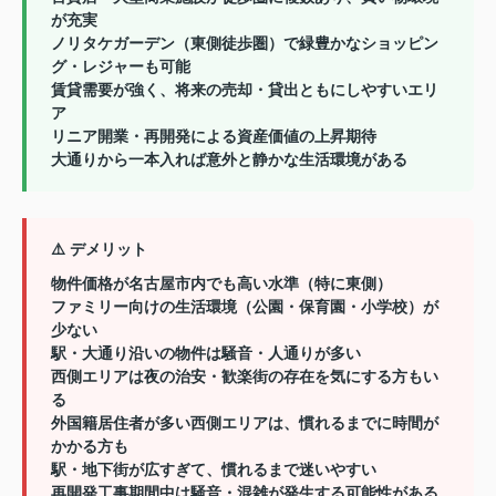
が充実
ノリタケガーデン（東側徒歩圏）
で緑豊かなショッピン
グ・レジャーも可能
賃貸需要が強く
、将来の売却・貸出ともにしやすいエリ
ア
リニア開業・再開発による資産価値の上昇期待
大通りから一本入れば意外と静かな生活環境がある
⚠️ デメリット
物件価格が名古屋市内でも高い水準
（特に東側）
ファミリー向けの生活環境（公園・保育園・小学校）が
少ない
駅・大通り沿いの物件は騒音・人通りが多い
西側エリアは夜の治安・歓楽街の存在を気にする方もい
る
外国籍居住者が多い西側エリアは、慣れるまでに時間が
かかる方も
駅・地下街が広すぎて、慣れるまで迷いやすい
再開発工事期間中は騒音・混雑が発生する可能性がある