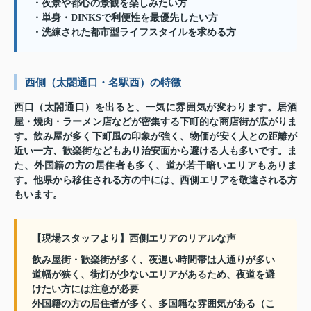
・夜景や都心の景観を楽しみたい方
・単身・DINKSで利便性を最優先したい方
・洗練された都市型ライフスタイルを求める方
西側（太閤通口・名駅西）の特徴
西口（太閤通口）を出ると、一気に雰囲気が変わります。居酒
屋・焼肉・ラーメン店などが密集する下町的な商店街が広がりま
す。飲み屋が多く下町風の印象が強く、物価が安く人との距離が
近い一方、歓楽街などもあり治安面から避ける人も多いです。ま
た、外国籍の方の居住者も多く、道が若干暗いエリアもありま
す。他県から移住される方の中には、西側エリアを敬遠される方
もいます。
【現場スタッフより】西側エリアのリアルな声
飲み屋街・歓楽街が多く、夜遅い時間帯は人通りが多い
道幅が狭く、街灯が少ないエリアがあるため、夜道を避
けたい方には注意が必要
外国籍の方の居住者が多く、多国籍な雰囲気がある（こ