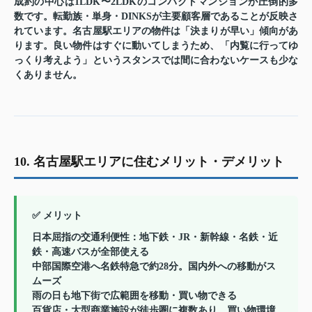
成約の中心は1LDK〜2LDKのコンパクトマンションが圧倒的多
数です。転勤族・単身・DINKSが主要顧客層であることが反映さ
れています。名古屋駅エリアの物件は「決まりが早い」傾向があ
ります。良い物件はすぐに動いてしまうため、「内覧に行ってゆ
っくり考えよう」というスタンスでは間に合わないケースも少な
くありません。
10. 名古屋駅エリアに住むメリット・デメリット
✅ メリット
日本屈指の交通利便性
：地下鉄・JR・新幹線・名鉄・近
鉄・高速バスが全部使える
中部国際空港へ名鉄特急で約28分
。国内外への移動がス
ムーズ
雨の日も地下街で広範囲を移動・買い物できる
百貨店・大型商業施設が徒歩圏に複数あり
、買い物環境