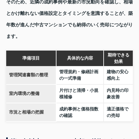
そのため、近隣の成約事例や最新の市況動向を確認し、相場
とかけ離れない価格設定とタイミングを意識することが、築
年数が進んだ中古マンションでも納得のいく売却につながり
ます。
期待できる
準備項目
具体的な内容
効果
管理規約・修繕計画
建物の安心
管理関連書類の整理
の一式準備
感向上
片付けと清掃・小規
内見時の印
室内環境の整備
模補修
象改善
成約事例と価格指数
適正価格で
市況と相場の把握
の確認
の売却