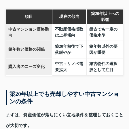
築20年以上への
項目
現在の傾向
影響
中古マンション価格動
不動産価格指数
築古でも一定の
向
は上昇傾向
価格水準
築20年前後で下
築年数以外の要
築年数と価格の関係
落緩やか
因が重要
中古＋リノベ需
築古物件の選択
購入者のニーズ変化
要拡大
肢として注目
築20年以上でも売却しやすい中古マンショ
ンの条件
まずは、資産価値が落ちにくい立地条件を整理しておくこと
が大切です。