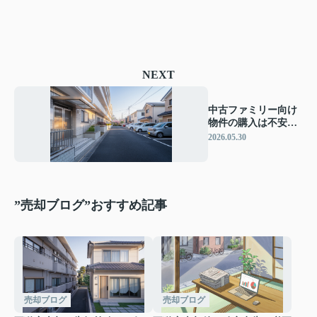
NEXT
中古ファミリー向け
物件の購入は不安？
子育て重視で後悔し
2026.05.30
ない選び方を解説
”売却ブログ”おすすめ記事
売却ブログ
売却ブログ