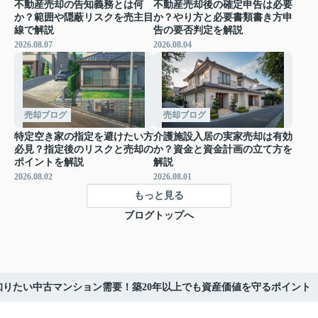
不動産売却の告知義務とは何
不動産売却後の確定申告は必要
か？範囲や隠蔽リスクを売主目
か？やり方と必要書類書き方申
線で解説
告の要否判定を解説
2026.08.07
2026.08.04
売却ブログ
売却ブログ
特定空き家の指定を避けたい方
介護施設入居の実家売却は有効
必見？指定後のリスクと売却の
か？資金と資金計画の立て方を
ポイントを解説
解説
2026.08.02
2026.08.01
もっと見る
ブログトップへ
知りたい中古マンション需要！築20年以上でも資産価値を守るポイント