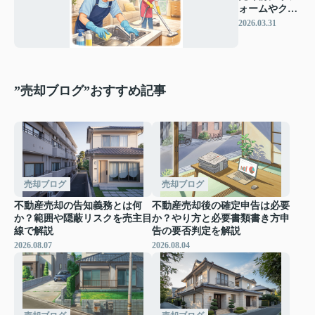
ォームやクリ
ーニングは必
2026.03.31
要？
”売却ブログ”おすすめ記事
売却ブログ
売却ブログ
不動産売却の告知義務とは何
不動産売却後の確定申告は必要
か？範囲や隠蔽リスクを売主目
か？やり方と必要書類書き方申
線で解説
告の要否判定を解説
2026.08.07
2026.08.04