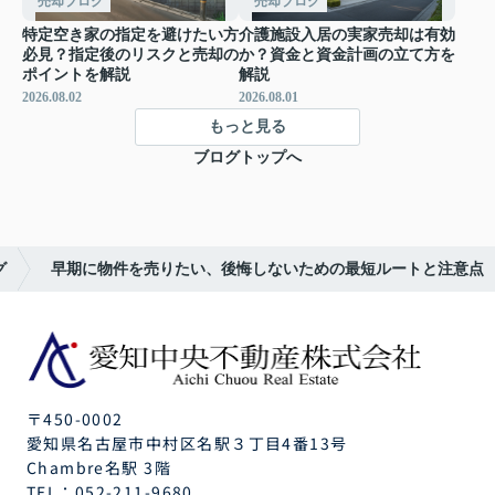
売却ブログ
売却ブログ
特定空き家の指定を避けたい方
介護施設入居の実家売却は有効
必見？指定後のリスクと売却の
か？資金と資金計画の立て方を
ポイントを解説
解説
2026.08.02
2026.08.01
もっと見る
ブログトップへ
グ
早期に物件を売りたい、後悔しないための最短ルートと注意点
〒450-0002
愛知県名古屋市中村区名駅３丁目4番13号
Chambre名駅 3階
TEL：
052-211-9680