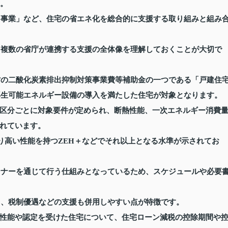
す。
26事業」など、住宅の省エネ化を総合的に支援する取り組みと組み
、複数の省庁が連携する支援の全体像を理解しておくことが大切で
省の二酸化炭素排出抑制対策事業費等補助金の一つである「戸建住
再生可能エネルギー設備の導入を満たした住宅が対象となります。
区分ごとに対象要件が定められ、断熱性能、一次エネルギー消費
れています。
り高い性能を持つZEH＋などでそれ以上となる水準が示されてお
ンナーを通じて行う仕組みとなっているため、スケジュールや必要
く、税制優遇などの支援も併用しやすい点が特徴です。
性能や認定を受けた住宅について、住宅ローン減税の控除期間や