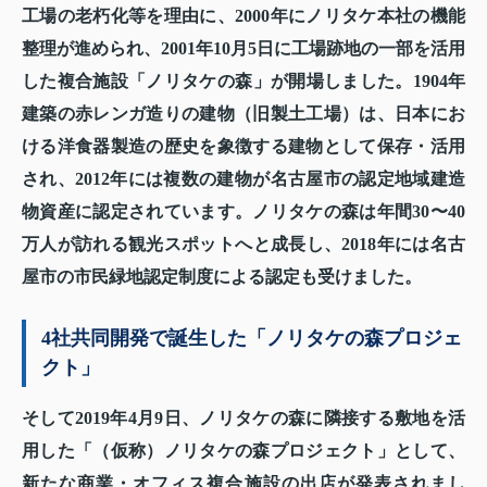
工場の老朽化等を理由に、2000年にノリタケ本社の機能
整理が進められ、2001年10月5日に工場跡地の一部を活用
した複合施設「ノリタケの森」が開場しました。1904年
建築の赤レンガ造りの建物（旧製土工場）は、日本にお
ける洋食器製造の歴史を象徴する建物として保存・活用
され、2012年には複数の建物が名古屋市の認定地域建造
物資産に認定されています。ノリタケの森は年間30〜40
万人が訪れる観光スポットへと成長し、2018年には名古
屋市の市民緑地認定制度による認定も受けました。
4社共同開発で誕生した「ノリタケの森プロジェ
クト」
そして2019年4月9日、ノリタケの森に隣接する敷地を活
用した「（仮称）ノリタケの森プロジェクト」として、
新たな商業・オフィス複合施設の出店が発表されまし