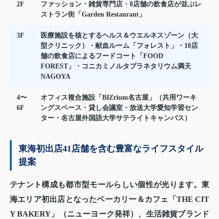
2F
ファッション・雑貨専門店・8店舗の飲食店が並ぶレ
ストラン街「Garden Restaurant」
3F
医療施設を核とするヘルス＆ウエルネスゾーン（大
型クリニック）・献血ルーム「フォレスト」・10店
舗の飲食店によるフードコート「FOOD
FOREST」・コニカミノルタプラネタリウム満天
NAGOYA
4〜
オフィス複合施設「BIZrium名古屋」（共用ワーキ
6F
ングスペース・貸し会議室・放送大学愛知学習セン
ター・名古屋外国語大学サテライトキャンパス）
東海初出店41店舗を含む豊富なライフスタイル
提案
テナント構成も都市型モールらしい個性が光ります。東
海エリア初出店となったベーカリー＆カフェ「THE CIT
Y BAKERY」（ニューヨーク発祥）、生活雑貨ブランド