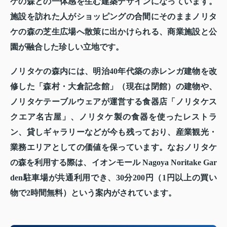
ケの森との一体感を生む建築デザインになっています。
施設を訪れた人がショッピングの合間にそのままノリタ
ケの森の芝生広場へ散策に出かけられる、商業施設と公
園が融合した珍しい立地です。
ノリタケの森内には、明治40年代築の赤レンガ建物を改
修した「森村・大倉記念館」（現在は閉館）の建物や、
ノリタケテーブルウェアが運営する食器店「ノリタケス
クエア名古屋」、ノリタケ製の食器を使ったレストラ
ン、貸しギャラリーなどが今も残っており、産業観光・
業務エリアとしての価値を保っています。なおノリタケ
の森を利用する際は、イオンモール Nagoya Noritake Gar
den駐車場が共通利用でき、30分200円（1円以上の買い
物で2時間無料）という案内がされています。