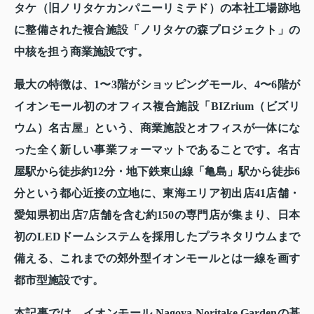
タケ（旧ノリタケカンパニーリミテド）の本社工場跡地
に整備された複合施設「ノリタケの森プロジェクト」の
中核を担う商業施設です。
最大の特徴は、1〜3階がショッピングモール、4〜6階が
イオンモール初のオフィス複合施設「BIZrium（ビズリ
ウム）名古屋」という、商業施設とオフィスが一体にな
った全く新しい事業フォーマットであることです。名古
屋駅から徒歩約12分・地下鉄東山線「亀島」駅から徒歩6
分という都心近接の立地に、東海エリア初出店41店舗・
愛知県初出店7店舗を含む約150の専門店が集まり、日本
初のLEDドームシステムを採用したプラネタリウムまで
備える、これまでの郊外型イオンモールとは一線を画す
都市型施設です。
本記事では、イオンモール Nagoya Noritake Gardenの基