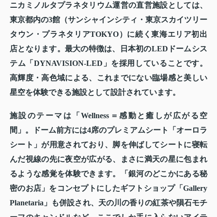
ニカミノルタプラネタリウム運営の直営施設としては、
東京都内の3館（サンシャインシティ・東京スカイツリー
タウン・プラネタリアTOKYO）に続く東海エリア初出
店となります。最大の特徴は、日本初のLEDドームシス
テム「DYNAVISION-LED」を採用していることです。
高輝度・高色域による、これまでにない臨場感と美しい
星空を体験できる施設として設計されています。
施設のテーマは「Wellness＝感動と癒しが広がる空
間」。ドーム前方には4席のプレミアムシート「オーロラ
シート」が用意されており、脚を伸ばしてシートに寝転
んだ視線の先に夜空が広がる、まさに満天の星に包まれ
るような感覚を体験できます。「銀河のどこかにある秘
密のお店」をコンセプトにしたギフトショップ「Gallery
Planetaria」も併設され、天の川の香りの紅茶や隕石モチ