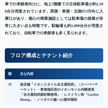
車での来館者向けに、地上7階建ての立体駐車場が約2,10
0台分用意されています。西側・東側・北側の3方向に入
庫口があり、都心の商業施設としては駐車場の規模が非
常に大きい点も特徴です。駐輪場も約1,000台分が用意さ
れており、自転車での来館者も多く見られます。
フロア構成とテナント紹介
階
主な内容
1F
核店舗「イオンスタイル名古屋則武」（スーパーマ
ーケット）・東海地区初のイオンモール内郵便局
「名古屋則武新町郵便局」・レストラン街「Garden
Dining」・ノリタケの森への屋外階段