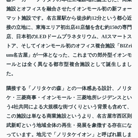
施設とオフィスを融合させたイオンモール初の新フォー
マット施設です。名古屋駅から徒歩約12分という都心近
接の立地に、東海エリア初出店41店舗を含む約150の専門
店、日本初のLEDドームプラネタリウム、AIスマートス
トア、そしてイオンモール初のオフィス複合施設「BIZri
um名古屋」が一体となった、これまでの郊外型イオンモ
ールとは全く異なる都市型複合施設として誕生しまし
た。
隣接する「ノリタケの森」との一体感ある設計、ノリタ
ケ・三菱商事・イオンモール・三菱地所レジデンスとい
う4社共同による大規模な街づくりという背景も含めて、
この施設は単なる商業施設というより、名古屋市西区則
武新町という地域全体の再生・発展を象徴する存在にな
っています。地元で「ノリタケイオン」と呼ばれ親しま