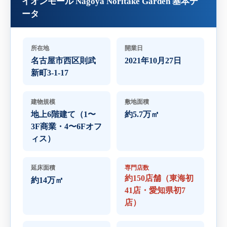
イオンモール Nagoya Noritake Garden 基本デ
ータ
所在地
開業日
名古屋市西区則武
2021年10月27日
新町3-1-17
建物規模
敷地面積
地上6階建て（1〜
約5.7万㎡
3F商業・4〜6Fオフ
ィス）
延床面積
専門店数
約150店舗（東海初
約14万㎡
41店・愛知県初7
店）