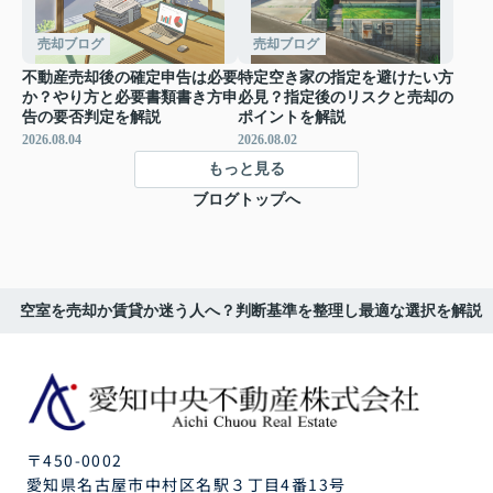
売却ブログ
売却ブログ
不動産売却後の確定申告は必要
特定空き家の指定を避けたい方
か？やり方と必要書類書き方申
必見？指定後のリスクと売却の
告の要否判定を解説
ポイントを解説
2026.08.04
2026.08.02
もっと見る
ブログトップへ
空室を売却か賃貸か迷う人へ？判断基準を整理し最適な選択を解説
〒450-0002
愛知県名古屋市中村区名駅３丁目4番13号