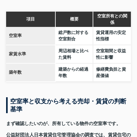
空室所有との関
項目
概要
係
総戸数に対する
賃貸運用の安定
空室率
空室割合
性指標
周辺相場と比べ
空室期間と収益
家賃水準
た賃料
性に影響
建築からの経過
修繕費負担と資
築年数
年数
産価値
空室率と収支から考える売却・賃貸の判断
基準
まず確認したいのが、所有している物件の空室率です。
公益財団法人日本賃貸住宅管理協会の調査では、賃貸住宅の