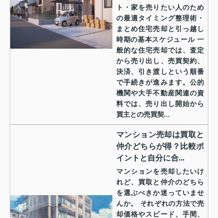
ト・家を売りたい人のため
の最適タイミング整理術・
まとめ住宅売却と引っ越し
時期の基本スケジュール 一
般的な住宅売却では、査定
から売り出し、売買契約、
決済、引き渡しという順番
で手続きが進みます。公的
機関や大手不動産関連の資
料では、売り出し開始から
買主との売買契...
マンション売却は買取と
仲介どちらが得？比較ポ
イントと自分に合...
マンションを売却したいけ
れど、買取と仲介のどちら
を選ぶべきか迷っていませ
んか。 それぞれの方法で売
却価格やスピード、手間、