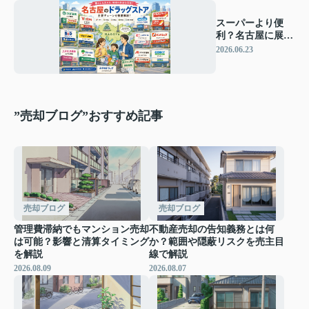
スーパーより便
利？名古屋に展開
するドラッグスト
2026.06.23
アチェーン
”売却ブログ”おすすめ記事
売却ブログ
売却ブログ
管理費滞納でもマンション売却
不動産売却の告知義務とは何
は可能？影響と清算タイミング
か？範囲や隠蔽リスクを売主目
を解説
線で解説
2026.08.09
2026.08.07