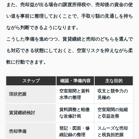
また、売却益が出る場合の譲渡所得税や、売却後の資金の使
い道を事前に整理しておくことで、手取り額の見通しを持ち
ながら判断できるようになります。
こうした準備を進めつつ、賃貸継続と売却のどちらを選んで
も対応できる状態にしておくと、空室リスクを抑えながら柔
軟に行動できます。
ステップ
確認・準備内容
主な目的
空室期間と賃料
収支と競争力の
現状把握
水準の整理
見極め
賃料調整と軽微
空室期間の短縮
賃貸継続検討
な改修計画
と収益改善
登記・図面・修
スムーズな売却
売却準備
繕記録の整理
と税負担把握