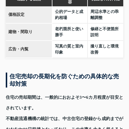
容
公的データと成
周辺水準との乖
価格設定
約相場
離調整
老朽箇所と使い
修繕と不便箇所
建物・間取り
勝手
説明
写真の質と室内
撮り直しと環境
広告・内覧
印象
改善
住宅売却の長期化を防ぐための具体的な売
却対策
住宅の売却期間は、一般的におおよそ3〜6カ月程度が目安と
されています。
不動産流通機構の統計では、中古住宅の登録から成約までが