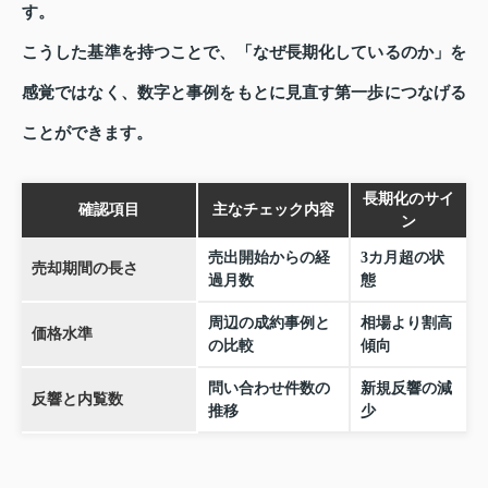
す。
こうした基準を持つことで、「なぜ長期化しているのか」を
感覚ではなく、数字と事例をもとに見直す第一歩につなげる
ことができます。
長期化のサイ
確認項目
主なチェック内容
ン
売出開始からの経
3カ月超の状
売却期間の長さ
過月数
態
周辺の成約事例と
相場より割高
価格水準
の比較
傾向
問い合わせ件数の
新規反響の減
反響と内覧数
推移
少