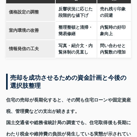
反響状況に応じた
売れ残り印象
価格設定の調整
段階的な値下げ
の回避
整理整頓と清掃・
内覧時の好印
室内環境の改善
簡易修繕
象向上
写真・紹介文・内
問い合わせと
情報発信の工夫
覧体制の見直し
内覧数の増加
売却を成功させるための資金計画と今後の
選択肢整理
住宅の売却が長期化すると、その間も住宅ローンや固定資産
税、管理費などの支出が続きます。
国土交通省や総務省統計局の調査でも、住宅取得後も長期に
わたり税金や維持費の負担が発生している実態が示されてい