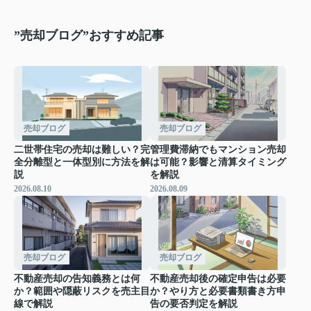
”売却ブログ”おすすめ記事
売却ブログ
売却ブログ
二世帯住宅の売却は難しい？完
管理費滞納でもマンション売却
全分離型と一体型別に方法を解
は可能？影響と清算タイミング
説
を解説
2026.08.10
2026.08.09
売却ブログ
売却ブログ
不動産売却の告知義務とは何
不動産売却後の確定申告は必要
か？範囲や隠蔽リスクを売主目
か？やり方と必要書類書き方申
線で解説
告の要否判定を解説