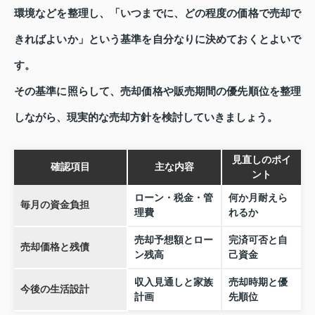
環境などを整理し、「いつまでに、どの程度の価格で売却で
きればよいか」という基準を自分なりに決めておくとよいで
す。
その基準に照らして、売却価格や販売期間の優先順位を整理
しながら、現実的な売却方針を検討していきましょう。
見直しのポイ
確認項目
主な内容
ント
ローン・税金・管
何か月耐えら
毎月の資金負担
理費
れるか
売却予想額とロー
完済可否と自
売却価格と残債
ン残高
己資金
収入見通しと家族
売却時期と優
今後の生活設計
計画
先順位