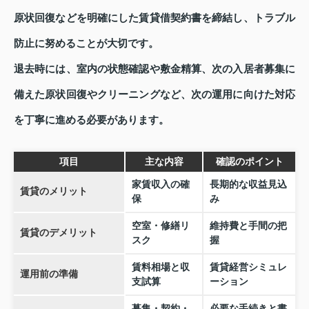
原状回復などを明確にした賃貸借契約書を締結し、トラブル
防止に努めることが大切です。
退去時には、室内の状態確認や敷金精算、次の入居者募集に
備えた原状回復やクリーニングなど、次の運用に向けた対応
を丁寧に進める必要があります。
項目
主な内容
確認のポイント
家賃収入の確
長期的な収益見込
賃貸のメリット
保
み
空室・修繕リ
維持費と手間の把
賃貸のデメリット
スク
握
賃料相場と収
賃貸経営シミュレ
運用前の準備
支試算
ーション
募集・契約・
必要な手続きと書