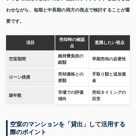
わせながら、短期と中長期の両方の視点で検討することが重
要です。
売却時の確認
項目
意識したい視点
点
維持費負担の
空室期間
早期売却の必要性
総額
売却価格との
手取り額と追加資
ローン残債
差額
金
市場での評価
売却タイミングの
築年数
傾向
目安
空室のマンションを「貸出」して活用する
際のポイント