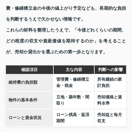
費・修繕積立金の今後の値上がり予定なども、長期的な負担
を判断するうえで欠かせない情報です。
これらの材料を整理したうえで、「今後どれくらいの期間、
どの程度の収支や資産価値を期待するのか」を考えること
が、売却か貸出かを選ぶための第一歩となります。
確認項目
主な内容
判断への影響
管理費・修繕積立
所有継続の家
維持費の負担額
金・税金
計負担
立地・築年数・間
売却価格と賃
物件の基本条件
取り
料水準
ローン残高・返済
売却益と毎月
ローンと資金状況
期間
収支