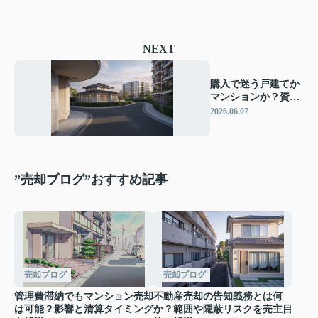
NEXT
購入で迷う戸建てか
マンションか？資産
性を比較し将来価値
2026.06.07
を見極める方法
”売却ブログ”おすすめ記事
売却ブログ
売却ブログ
管理費滞納でもマンション売却
不動産売却の告知義務とは何
は可能？影響と清算タイミング
か？範囲や隠蔽リスクを売主目