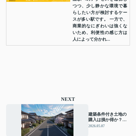
つつ、少し静かな環境で暮
らしたい方が検討するケー
スが多い駅です。 一方で、
商業的なにぎわいは強くな
いため、利便性の感じ方は
人によって分かれ...
NEXT
建築条件付き土地の
購入は損か得か？メ
リットとデメリット
2026.05.07
を不動産目線で解説