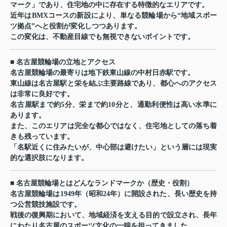
マーク」であり、住宅地の中に存在する特徴的なエリアです。
近年はBMXコースの新設により、単なる競輪場から“地域スポー
ツ拠点”へと役割が変化しつつあります。
この変化は、不動産目線でも無視できないポイントです。
■ 名古屋競輪場の立地とアクセス
名古屋競輪場の最寄りは地下鉄東山線の中村日赤駅です。
東山線は名古屋駅と栄を結ぶ主要路線であり、都心へのアクセス
は非常に良好です。
名古屋駅まで約5分、栄まで約10分と、通勤利便性は高い水準に
あります。
また、このエリアは完全な都心ではなく、住宅地としての落ち着
きも残っています。
「名駅近くに住みたいが、中心部は避けたい」という層には現実
的な選択肢になります。
■ 名古屋競輪場とはどんなランドマークか（歴史・役割）
名古屋競輪場は1949年（昭和24年）に開設された、長い歴史を持
つ公営競技施設です。
戦後の復興期において、地域経済を支える目的で設立され、長年
にわたり名古屋のスポーツ文化の一端を担ってきました。