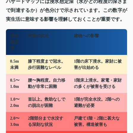
ハザードマップには浸水想定深（水がどの程度の深さま
で到達するか）が色分けで示されています。この数字が
実生活に意味する影響を理解しておくことが重要です。
浸水
実際の状況
建物への影響
想定
深
0.5m
膝下程度まで冠水。
1階の床下浸水。家財に被
未満
歩行困難なレベル
害が出始める
0.5〜
腰〜胸程度。自力移
1階床上浸水。家電・家財
1.0m
動が非常に困難
の多くが被害を受ける
1.0〜
首以上。救助なしで
1階が完全水没。2階への
2.0m
の脱出が困難
避難が必要
2.0〜
2階部分まで水没す
戸建て1階・2階に甚大な
3.0m
る深刻な状況
被害。構造被害も