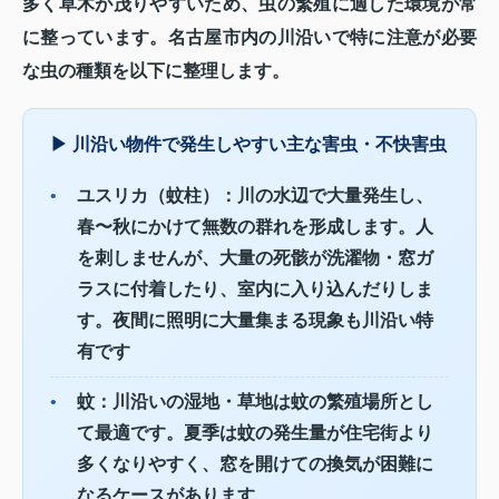
多く草木が茂りやすいため、虫の繁殖に適した環境が常
に整っています。名古屋市内の川沿いで特に注意が必要
な虫の種類を以下に整理します。
▶ 川沿い物件で発生しやすい主な害虫・不快害虫
•
ユスリカ（蚊柱）：
川の水辺で大量発生し、
春〜秋にかけて無数の群れを形成します。人
を刺しませんが、大量の死骸が洗濯物・窓ガ
ラスに付着したり、室内に入り込んだりしま
す。夜間に照明に大量集まる現象も川沿い特
有です
•
蚊：
川沿いの湿地・草地は蚊の繁殖場所とし
て最適です。夏季は蚊の発生量が住宅街より
多くなりやすく、窓を開けての換気が困難に
なるケースがあります