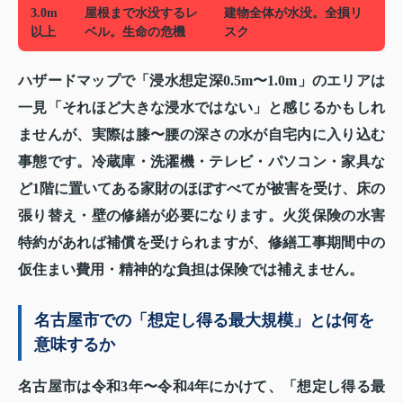
3.0m
屋根まで水没するレ
建物全体が水没。全損リ
以上
ベル。生命の危機
スク
ハザードマップで「浸水想定深0.5m〜1.0m」のエリアは
一見「それほど大きな浸水ではない」と感じるかもしれ
ませんが、実際は膝〜腰の深さの水が自宅内に入り込む
事態です。冷蔵庫・洗濯機・テレビ・パソコン・家具な
ど1階に置いてある家財のほぼすべてが被害を受け、床の
張り替え・壁の修繕が必要になります。火災保険の水害
特約があれば補償を受けられますが、修繕工事期間中の
仮住まい費用・精神的な負担は保険では補えません。
名古屋市での「想定し得る最大規模」とは何を
意味するか
名古屋市は令和3年〜令和4年にかけて、「想定し得る最