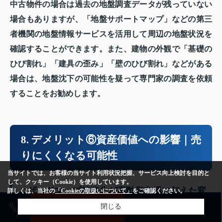
中古物件の場合は過去の地盤調査データが残っていない
場合もありますが、「地盤サポートマップ」などの第三
者機関の地盤情報サービスを活用して周辺の地盤状況を
確認することができます。また、建物の外観で「基礎の
ひび割れ」「建具の歪み」「壁のひび割れ」などがある
場合は、地盤沈下の可能性を疑って専門家の調査を依頼
することをお勧めします。
8. デメリット⑥資産価値への影響｜売
りにくくなる可能性
当サイトでは、お客様の当サイト利用状況把握、サービス向上検討を目的と
して、クッキー（Cookie）を使用しています。
ハザードマップ義務化が不動産市場に与えた変
詳しくは、当社の
「Cookieの取扱いについて」
をご確認ください。
化
売却査定
購入相談
閉じる