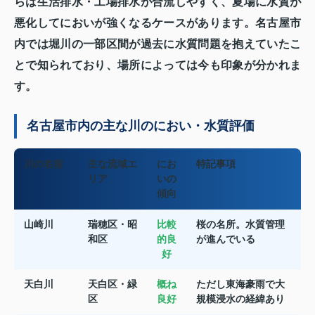
らは生活排水・工場排水が合流しやすく、夏場に水質が
悪化してにおいが強くなるケースがあります。名古屋市
内では堀川の一部区間が過去に水質問題を抱えていたこ
とで知られており、場所によっては今も印象が分かれま
す。
名古屋市内の主な川のにおい・水質評価
川の名前
主な流域エ
にお
特記事項
リア
いの
傾向
山崎川
瑞穂区・昭
比較
桜の名所。水質管理
和区
的良
が進んでいる
好
天白川
天白区・緑
概ね
ただし東海豪雨で大
区
良好
規模浸水の経緯あり