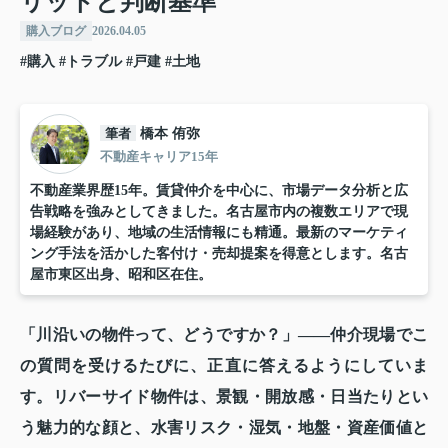
リットと判断基準
購入ブログ
2026.04.05
#購入
#トラブル
#戸建
#土地
筆者
橋本 侑弥
不動産キャリア15年
不動産業界歴15年。賃貸仲介を中心に、市場データ分析と広
告戦略を強みとしてきました。名古屋市内の複数エリアで現
場経験があり、地域の生活情報にも精通。最新のマーケティ
ング手法を活かした客付け・売却提案を得意とします。名古
屋市東区出身、昭和区在住。
「川沿いの物件って、どうですか？」——仲介現場でこ
の質問を受けるたびに、正直に答えるようにしていま
す。リバーサイド物件は、景観・開放感・日当たりとい
う魅力的な顔と、水害リスク・湿気・地盤・資産価値と