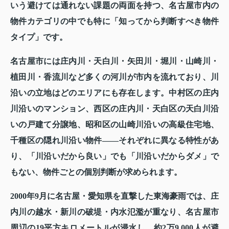
いう避けては通れない課題の両面を持つ、名古屋市内の
物件カテゴリの中でも特に「知ってから判断すべき物件
タイプ」です。
名古屋市には庄内川・天白川・矢田川・堀川・山崎川・
植田川・香流川など多くの河川が市内を流れており、川
沿いの立地はどのエリアにも存在します。中村区の庄内
川沿いのマンション、西区の庄内川・天白区の天白川沿
いの戸建て分譲地、昭和区の山崎川沿いの高級住宅地、
千種区の隠れ川沿い物件——それぞれに異なる特性があ
り、「川沿いだから良い」でも「川沿いだからダメ」で
もない、物件ごとの個別判断が求められます。
2000年9月に名古屋・愛知県を直撃した東海豪雨では、庄
内川の越水・新川の破堤・内水氾濫が重なり、名古屋市
周辺の19平方キロメートルが浸水し、約2万9,000人が避