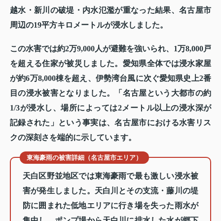
越水・新川の破堤・内水氾濫が重なった結果、名古屋市
周辺の19平方キロメートルが浸水しました。
この水害では約2万9,000人が避難を強いられ、1万8,000戸
を超える住家が被災しました。愛知県全体では浸水家屋
が約6万8,000棟を超え、伊勢湾台風に次ぐ愛知県史上2番
目の浸水被害となりました。「名古屋という大都市の約
1/3が浸水し、場所によっては2メートル以上の浸水深が
記録された」という事実は、名古屋市における水害リス
クの深刻さを端的に示しています。
東海豪雨の被害詳細（名古屋市エリア）
天白区野並地区では東海豪雨で最も激しい浸水被
害が発生しました。天白川とその支流・藤川の堤
防に囲まれた低地エリアに行き場を失った雨水が
集中し、ポンプ場から天白川に排水した水が郷下