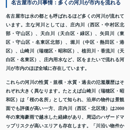
名古屋市の川事情：多くの河川が市内を流れる
名古屋市は水の都とも呼ばれるほど多くの河川が流れて
います。主な河川としては、庄内川（西区・中村区北
部・守山区）、天白川（天白区・緑区）、矢田川（東
区・守山区・名東区北部）、堀川（中区・熱田区・港
区）、山崎川（瑞穂区・昭和区）、植田川・香流川（天
白区・名東区）、庄内用水など、区をまたいで流れる河
川が市内のほぼ全域に存在しています。
これらの河川の性質・規模・水質・過去の氾濫履歴はそ
れぞれ大きく異なります。たとえば山崎川（瑞穂区・昭
和区）は「桜の名所」として知られ、沿岸の物件は景観
面でも評価が高い一方、庄内川（西区・北区境）は2000
年の東海豪雨で越水した経緯があり、周辺のハザードマ
ップリスクが高いエリアも存在します。「川沿い物件か