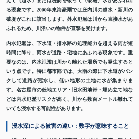
えて（越水）または堤防を破って（破堤）水があふれ出
る現象です。2000年東海豪雨では庄内川の越水・新川の
破堤がこれに該当します。外水氾濫は川から直接水があ
ふれるため、川沿いの物件が直撃を受けます。
内水氾濫は、下水道・排水路の処理能力を超える雨が短
時間に降り、雨水が道路・宅地にあふれる現象です。重
要なのは、内水氾濫は川から離れた場所でも発生すると
いう点です。特に都市部では、大雨の際に下水道がパン
クして道路が冠水し、低い地形の土地に水が集まりま
す。名古屋市の低地エリア・旧水田地帯・埋め立て地な
どは内水氾濫リスクが高く、川から数百メートル離れて
いても浸水する可能性があります。
浸水深による被害の違い：数字が意味すること