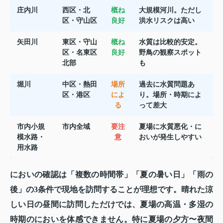
庄内川
西区・北
概ね
大規模河川。ただし
区・守山区
良好
洪水リスクは高い
矢田川
東区・守山
概ね
水質は比較的安定。
区・名東区
良好
野鳥の観察スポット
北部
も
堀川
中区・熱田
場所
過去に水質問題あ
区・港区
によ
り。場所・時期によ
る
って差大
市内小規
市内全域
要注
夏場に水質悪化・に
模水路・
意
おいが発生しやすい
用水路
においの確認は「複数の時間帯」「夏の暑い日」「雨の
後」の3条件で現地を訪問することが理想です。晴れた涼
しい日の昼間に訪問しただけでは、夏場の高温・多湿の
時期のにおいを体感できません。特に夏場の夕方〜夜間