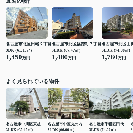
近隣の物件
名古屋市北区田幡２丁目
名古屋市北区福徳町７丁目
名古屋市北区山
3DK (61.15㎡)
3LDK (67.47㎡)
3LDK (74.98㎡)
1,450
1,480
1,780
万円
万円
万円
よく見られている物件
名古屋市中川区東起町２丁目
名古屋市中区丸の内３丁目
名古屋市千種区田代町字四観音道西
3LDK (65.45㎡)
3LDK (66.00㎡)
3LDK (74.00㎡)
3