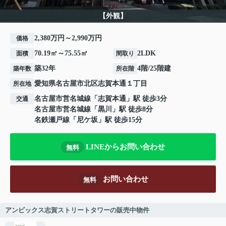
【外観】
2,380万円～2,990万円
価格
70.19㎡～75.55㎡
2LDK
面積
間取り
築32年
4階/25階建
築年数
所在階
愛知県
名古屋市北区
志賀本通
１丁目
所在地
名古屋市営名城線
「
志賀本通
」駅 徒歩3分
交通
名古屋市営名城線
「
黒川
」駅 徒歩8分
名鉄瀬戸線
「
尼ケ坂
」駅 徒歩15分
LINEからお問い合わせ
無料
お問い合わせ
無料
アンビックス志賀ストリートタワーの販売中物件