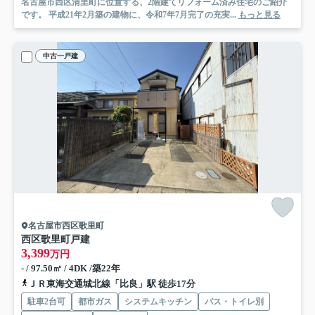
名古屋市西区清里町に位置する、2階建てリフォーム済み住宅のご紹介
です。 平成21年2月築の建物に、令和7年7月完了の充実...
もっと見る
中古一戸建
名古屋市西区歌里町
西区歌里町戸建
3,399
万円
- / 97.50㎡ / 4DK /築22年
ＪＲ東海交通城北線「比良」駅 徒歩17分
駐車2台可
都市ガス
システムキッチン
バス・トイレ別