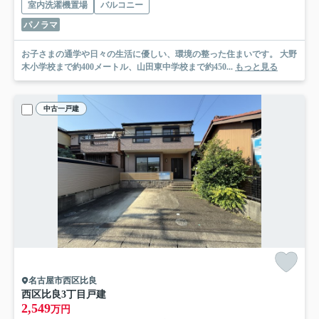
室内洗濯機置場
バルコニー
パノラマ
お子さまの通学や日々の生活に優しい、環境の整った住まいです。 大野
木小学校まで約400メートル、山田東中学校まで約450...
もっと見る
中古一戸建
名古屋市西区比良
西区比良3丁目戸建
2,549
万円