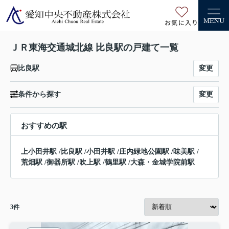
お気に入り
MENU
ＪＲ東海交通城北線 比良駅の戸建て一覧
変更
比良駅
変更
条件から探す
おすすめの駅
上小田井駅
/
比良駅
/
小田井駅
/
庄内緑地公園駅
/
味美駅
/
荒畑駅
/
御器所駅
/
吹上駅
/
鶴里駅
/
大森・金城学院前駅
3
件