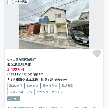
中古一戸建
名古屋市西区清里町
西区清里町戸建
2,499
万円
- / 93.15㎡ / 4LDK /築17年
ＪＲ東海交通城北線「比良」駅 徒歩14分
駐車2台可
都市ガス
陽当り良好
収納豊富
システムキッチン
カウンターキッチン
パノラマ