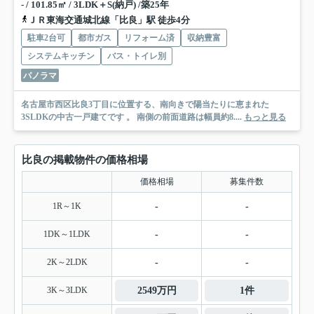
- / 101.85㎡ / 3LDK＋S(納戸) /築25年
ＪＲ東海交通城北線「比良」駅 徒歩4分
駐車2台可
都市ガス
リフォーム済
収納豊富
システムキッチン
バス・トイレ別
パノラマ
名古屋市西区比良3丁目に位置する、南向きで陽当たりに恵まれた
3SLDKの中古一戸建てです 。 南側の前面道路は幅員約8....
もっと見る
比良の掲載物件の価格相場
価格相場
募集件数
1R～1K
-
-
1DK～1LDK
-
-
2K～2LDK
-
-
3K～3LDK
2549万円
1件