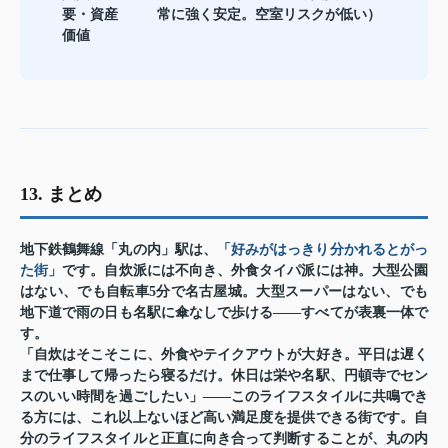
要・資産
常に強く安定。空室リスクが低い）
価値
13. まとめ
地下鉄鶴舞線「丸の内」駅は、
「好みがはっきり分かれるとがっ
た街」
です。自炊派には不向き、外食タイパ派には神。大型公園
はない、でも自転車5分で名古屋城。大型スーパーはない、でも
地下道で雨の日も名駅に傘なしで歩ける——すべてが表裏一体で
す。
「自炊はそこそこに、外食やテイクアウトが大好き。平日は遅く
まで仕事して帰ったら寝るだけ。休日は栄や名駅、円頓寺でセン
スのいい時間を過ごしたい」——このライフスタイルに共鳴でき
る方には、これ以上ないほど高い満足度を提供できる街です。自
分のライフスタイルと正直に向き合って判断することが、丸の内