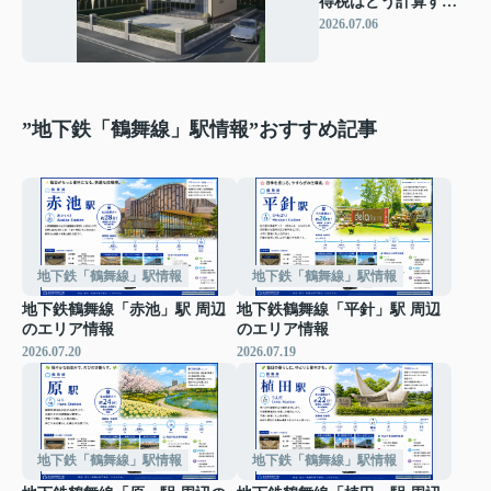
得税はどう計算す
る？確定申告で損を
2026.07.06
しない税金の基礎知
識
”地下鉄「鶴舞線」駅情報”おすすめ記事
地下鉄「鶴舞線」駅情報
地下鉄「鶴舞線」駅情報
地下鉄鶴舞線「赤池」駅 周辺
地下鉄鶴舞線「平針」駅 周辺
のエリア情報
のエリア情報
2026.07.20
2026.07.19
地下鉄「鶴舞線」駅情報
地下鉄「鶴舞線」駅情報