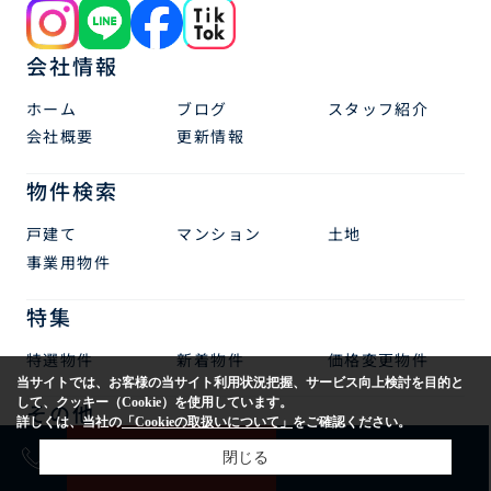
会社情報
ホーム
ブログ
スタッフ紹介
会社概要
更新情報
物件検索
戸建て
マンション
土地
事業用物件
特集
特選物件
新着物件
価格変更物件
当サイトでは、お客様の当サイト利用状況把握、サービス向上検討を目的と
して、クッキー（Cookie）を使用しています。
その他
詳しくは、当社の
「Cookieの取扱いについて」
をご確認ください。
売却査定
購入相談
来店予約
お問い合わせ
売却査定
閉じる
AI査定