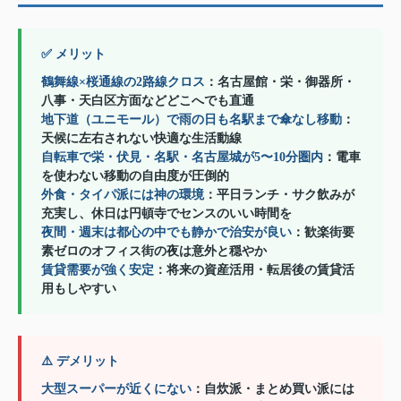
✅ メリット
鶴舞線×桜通線の2路線クロス
：名古屋館・栄・御器所・
八事・天白区方面などどこへでも直通
地下道（ユニモール）で雨の日も名駅まで傘なし移動
：
天候に左右されない快適な生活動線
自転車で栄・伏見・名駅・名古屋城が5〜10分圏内
：電車
を使わない移動の自由度が圧倒的
外食・タイパ派には神の環境
：平日ランチ・サク飲みが
充実し、休日は円頓寺でセンスのいい時間を
夜間・週末は都心の中でも静かで治安が良い
：歓楽街要
素ゼロのオフィス街の夜は意外と穏やか
賃貸需要が強く安定
：将来の資産活用・転居後の賃貸活
用もしやすい
⚠️ デメリット
大型スーパーが近くにない
：自炊派・まとめ買い派には