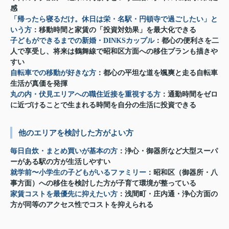
感
「帰ったら寝るだけ。休日は栄・名駅・円頓寺で過ごしたい」と
いう方
：移動時間と家賃の「投資対効果」を最大化できる
子どもができるまでの新婚・DINKSカップル
：都心の便利さを二
人で享受し、将来は鶴舞線で昭和区方面への移住プランも描きや
すい
自転車での移動が好きな方
：都心の平坦な道を颯爽と走る自転車
生活が真価を発揮
丸の内・伏見エリアへの職住近接を重視する方
：通勤時間をゼロ
に近づけることで生まれる時間を自分の生活に投資できる
他のエリアを検討した方がよい方
毎日自炊・まとめ買いが基本の方
：浄心・御器所など大型スーパ
ーがある駅の方が生活しやすい
就学前〜小学生の子どもがいるファミリー
：昭和区（御器所・八
事方面）への移住を検討した方が子育て環境が整っている
家賃コストを最優先に抑えたい方
：浅間町・庄内通・浄心方面の
方が同等のアクセス性でコストを抑えられる