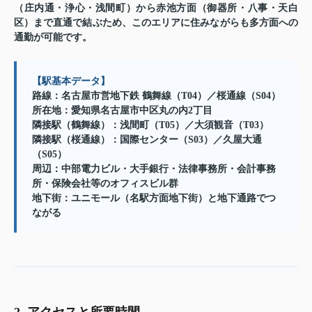
（庄内通・浄心・浅間町）から赤池方面（御器所・八事・天白
区）まで直通で結ぶため、このエリアに住みながらも多方面への
通勤が可能です。
【駅基本データ】
路線：名古屋市営地下鉄 鶴舞線（T04）／桜通線（S04）
所在地：愛知県名古屋市中区丸の内2丁目
隣接駅（鶴舞線）：浅間町（T05）／大須観音（T03）
隣接駅（桜通線）：国際センター（S03）／久屋大通
（S05）
周辺：中部電力ビル・大手銀行・法律事務所・会計事務
所・保険会社等のオフィスビル群
地下街：ユニモール（名駅方面地下街）と地下通路でつ
ながる
2. アクセスと所要時間