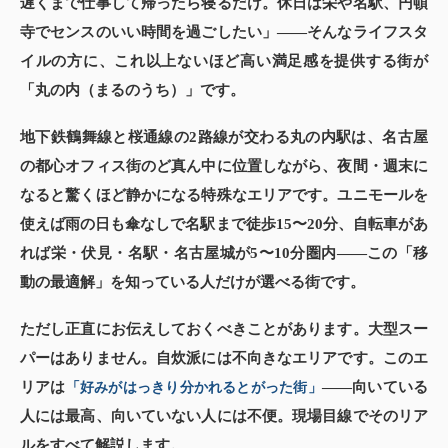
遅くまで仕事して帰ったら寝るだけ。休日は栄や名駅、円頓
寺でセンスのいい時間を過ごしたい」——そんなライフスタ
イルの方に、これ以上ないほど高い満足感を提供する街が
「丸の内（まるのうち）」です。
地下鉄鶴舞線と桜通線の2路線が交わる丸の内駅は、名古屋
の都心オフィス街のど真ん中に位置しながら、夜間・週末に
なると驚くほど静かになる特殊なエリアです。ユニモールを
使えば雨の日も傘なしで名駅まで徒歩15〜20分、自転車があ
れば栄・伏見・名駅・名古屋城が5〜10分圏内——この「移
動の最適解」を知っている人だけが選べる街です。
ただし正直にお伝えしておくべきことがあります。大型スー
パーはありません。自炊派には不向きなエリアです。このエ
リアは
——向いている
「好みがはっきり分かれるとがった街」
人には最高、向いていない人には不便。現場目線でそのリア
ルをすべて解説します。