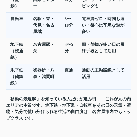
歩）
ー
ピングも
自転車
名駅・栄・
5〜
電車賃ゼロ・時間も速
伏見・名古
10分
い・都心は平坦な道が
屋城
多い
地下鉄
名古屋駅・
3〜5
雨・荷物が多い日の最
（桜通
栄
分
終手段として活用
線）
地下鉄
御器所・八
直通
通勤の主軸路線として
（鶴舞
事・浅間町
活用
線）
「移動の最適解」を知っている人だけが選ぶ街——これが丸の内
エリアの本質です。地下鉄・地下道・自転車をその日の天気・荷
物・気分で使い分けられる生活の自由度は、名古屋市内でもトッ
プクラスです。