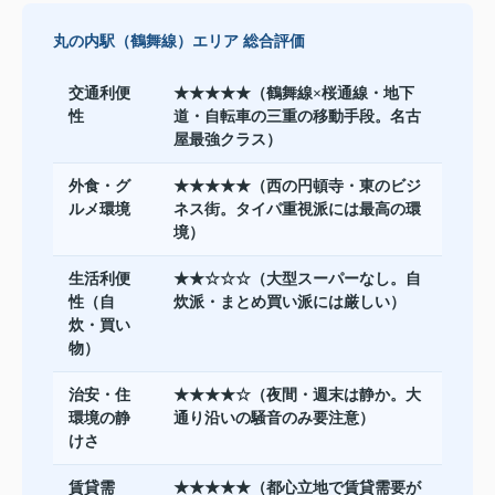
丸の内駅（鶴舞線）エリア 総合評価
交通利便
★★★★★（鶴舞線×桜通線・地下
性
道・自転車の三重の移動手段。名古
屋最強クラス）
外食・グ
★★★★★（西の円頓寺・東のビジ
ルメ環境
ネス街。タイパ重視派には最高の環
境）
生活利便
★★☆☆☆（大型スーパーなし。自
性（自
炊派・まとめ買い派には厳しい）
炊・買い
物）
治安・住
★★★★☆（夜間・週末は静か。大
環境の静
通り沿いの騒音のみ要注意）
けさ
賃貸需
★★★★★（都心立地で賃貸需要が