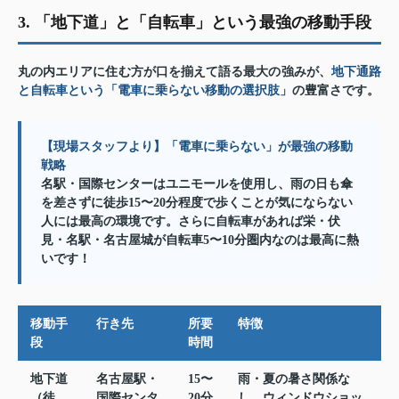
3. 「地下道」と「自転車」という最強の移動手段
丸の内エリアに住む方が口を揃えて語る最大の強みが、
地下通路
と自転車という「電車に乗らない移動の選択肢」
の豊富さです。
【現場スタッフより】「電車に乗らない」が最強の移動
戦略
名駅・国際センターはユニモールを使用し、雨の日も傘
を差さずに徒歩15〜20分程度で歩くことが気にならない
人には最高の環境です。さらに自転車があれば栄・伏
見・名駅・名古屋城が自転車5〜10分圏内なのは最高に熱
いです！
移動手
行き先
所要
特徴
段
時間
地下道
名古屋駅・
15〜
雨・夏の暑さ関係な
（徒
国際センタ
20分
し。ウィンドウショッ