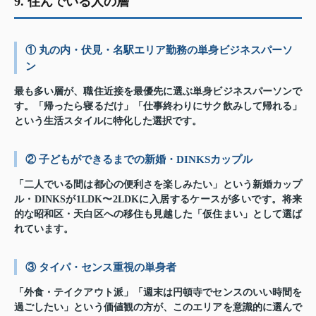
9. 住んでいる人の層
① 丸の内・伏見・名駅エリア勤務の単身ビジネスパーソ
ン
最も多い層が、職住近接を最優先に選ぶ単身ビジネスパーソンで
す。「帰ったら寝るだけ」「仕事終わりにサク飲みして帰れる」
という生活スタイルに特化した選択です。
② 子どもができるまでの新婚・DINKSカップル
「二人でいる間は都心の便利さを楽しみたい」という新婚カップ
ル・DINKSが1LDK〜2LDKに入居するケースが多いです。将来
的な昭和区・天白区への移住も見越した「仮住まい」として選ば
れています。
③ タイパ・センス重視の単身者
「外食・テイクアウト派」「週末は円頓寺でセンスのいい時間を
過ごしたい」という価値観の方が、このエリアを意識的に選んで