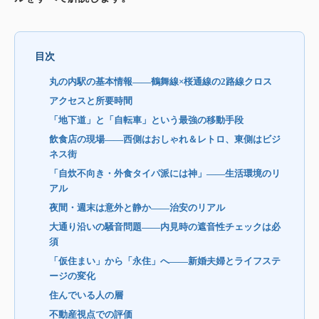
目次
丸の内駅の基本情報——鶴舞線×桜通線の2路線クロス
アクセスと所要時間
「地下道」と「自転車」という最強の移動手段
飲食店の現場——西側はおしゃれ＆レトロ、東側はビジ
ネス街
「自炊不向き・外食タイパ派には神」——生活環境のリ
アル
夜間・週末は意外と静か——治安のリアル
大通り沿いの騒音問題——内見時の遮音性チェックは必
須
「仮住まい」から「永住」へ——新婚夫婦とライフステ
ージの変化
住んでいる人の層
不動産視点での評価