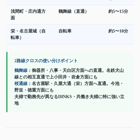
浅間町・庄内通方
鶴舞線（直通）
約5〜15分
面
栄・名古屋城（自
自転車
約5〜10分
転車）
2路線クロスの使い分けポイント
鶴舞線
：御器所・八事・天白区方面への直通。名鉄犬山
線との相互直通で上小田井・岩倉方面にも
桜通線
：名古屋駅・久屋大通（栄）方面へ直通。今池・
野並・徳重方面にも
夫婦で勤務先が異なるDINKS・共働き夫婦に特に強い立
地