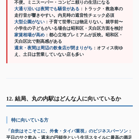
不便。ミニスーパー・コンビニ頼りの生活になる
大通り沿いは夜間でも騒音がある
：トラック・救急車の
走行音が響きやすい。内見時の遮音性チェック必須
大型公園がない
：子育て世帯には物足りない。就学前〜
小学生の子どもがいる場合は昭和区・天白区方面を検討
家賃相場が高め
：都心立地プレミアムが反映。昭和区・
天白区比で割高感がある
週末・夜間は周辺の飲食店が閉まりがち
：オフィス街ゆ
え、土日は営業していない店も多い
12. 結局、丸の内駅はどんな人に向いているか
特に向いている方
「自炊はそこそこに、外食・タイパ重視」のビジネスパーソン
：
平日のサク飲み・週末の円頓寺という生活スタイルに最高の満足