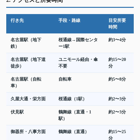
行き先
手段・路線
目安所要
時間
名古屋駅（地下
桜通線→国際センタ
約3〜4分
鉄）
ー1駅
名古屋駅（地下道
ユニモール経由・傘
約15〜20
徒歩）
不要
分
名古屋駅（自転
自転車
約5〜8分
車）
久屋大通・栄方面
桜通線（1駅）
約2〜3分
伏見駅
鶴舞線（直通・1
約2〜3分
駅）
御器所・八事方面
鶴舞線（直通）
約15〜25
分