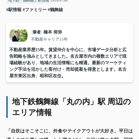
地下鉄「鶴舞線」駅情報
2026.07.06
#駅情報
#ファミリー
#鶴舞線
筆者
橋本 侑弥
不動産キャリア15年
不動産業界歴15年。賃貸仲介を中心に、市場データ分析と広
告戦略を強みとしてきました。名古屋市内の複数エリアで現
場経験があり、地域の生活情報にも精通。最新のマーケティ
ング手法を活かした客付け・売却提案を得意とします。名古
屋市東区出身、昭和区在住。
地下鉄鶴舞線「丸の内」駅 周辺の
エリア情報
「自炊はそこそこに、外食やテイクアウトが大好き。平日は