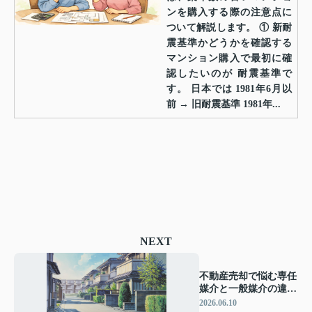
ンを購入する際の注意点に
ついて解説します。 ① 新耐
震基準かどうかを確認する
マンション購入で最初に確
認したいのが 耐震基準で
す。 日本では 1981年6月以
前 → 旧耐震基準 1981年...
NEXT
不動産売却で悩む専任
媒介と一般媒介の違い
は？メリットデメリッ
2026.06.10