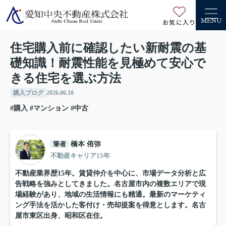
お気に入り
MENU
住宅購入前に確認したい新耐震の基
礎知識！耐震性能を見極めて安心で
きる住宅を選ぶ方法
購入ブログ
2026.06.10
#購入
#マンション
#中古
筆者
橋本 侑弥
不動産キャリア15年
不動産業界歴15年。賃貸仲介を中心に、市場データ分析と広
告戦略を強みとしてきました。名古屋市内の複数エリアで現
場経験があり、地域の生活情報にも精通。最新のマーケティ
ング手法を活かした客付け・売却提案を得意とします。名古
屋市東区出身、昭和区在住。