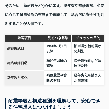
そのため、新耐震かどうかに加え、築年数や補修履歴、必要
に応じて耐震診断の有無まで確認して、総合的に安全性を判
断することが大切です。
確認項目
見るべき基準
チェックの目的
1981年6月1日
旧耐震か新耐震か
建築確認日
以降
の判別
2000年以降の
接合部強化など法
建築確認日②
確認
改正反映
補修履歴や診
経年劣化を踏まえ
築年数と劣化
断の有無
た耐震性
耐震等級と構造種別を理解して、安心でき
る住宅購入につなげましょう