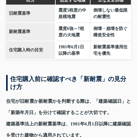
区分
想定する地震
主な安全目標
震度5程度の中
倒壊しない最低限
旧耐震基準
規模地震
の耐震性
震度6強～7程
倒壊・崩壊を防ぐ
新耐震基準
度の大地震
構造安全性
1981年6月1日
新耐震基準適用住
住宅購入時の目安
以降の基準
宅を優先
住宅購入前に確認すべき「新耐震」の見分
け方
住宅が旧耐震か新耐震かを判断する際は、「建築確認日」と
「新築年月日」を分けて確認することが大切です。
建築基準法上の新耐震基準は、1981年6月1日以降に建築確認
を受けた建物から適用されています。