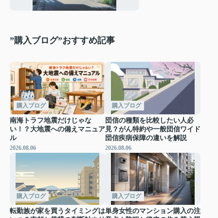
トを整理して解説
”購入ブログ”おすすめ記事
購入ブログ
購入ブログ
南海トラフ地震だけじゃな
団信の種類を比較したい人必
い！？大地震への備えマニュア
見？がん特約や一般団信ワイド
ル
団信疾病保障の違いを解説
2026.08.06
2026.08.06
購入ブログ
購入ブログ
転勤族が家を買うタイミングは
単身女性のマンション購入の注