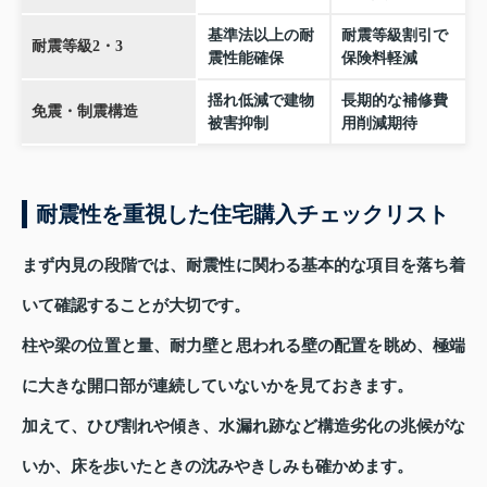
基準法以上の耐
耐震等級割引で
耐震等級2・3
震性能確保
保険料軽減
揺れ低減で建物
長期的な補修費
免震・制震構造
被害抑制
用削減期待
耐震性を重視した住宅購入チェックリスト
まず内見の段階では、耐震性に関わる基本的な項目を落ち着
いて確認することが大切です。
柱や梁の位置と量、耐力壁と思われる壁の配置を眺め、極端
に大きな開口部が連続していないかを見ておきます。
加えて、ひび割れや傾き、水漏れ跡など構造劣化の兆候がな
いか、床を歩いたときの沈みやきしみも確かめます。