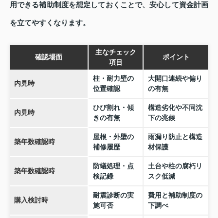
用できる補助制度を想定しておくことで、安心して資金計画
を立てやすくなります。
主なチェック
確認場面
ポイント
項目
柱・耐力壁の
大開口連続や偏り
内見時
位置確認
の有無
ひび割れ・傾
構造劣化や不同沈
内見時
きの有無
下の兆候
屋根・外壁の
雨漏り防止と構造
築年数確認時
補修履歴
材保護
防蟻処理・点
土台や柱の腐朽リ
築年数確認時
検記録
スク低減
耐震診断の実
費用と補助制度の
購入検討時
施可否
下調べ