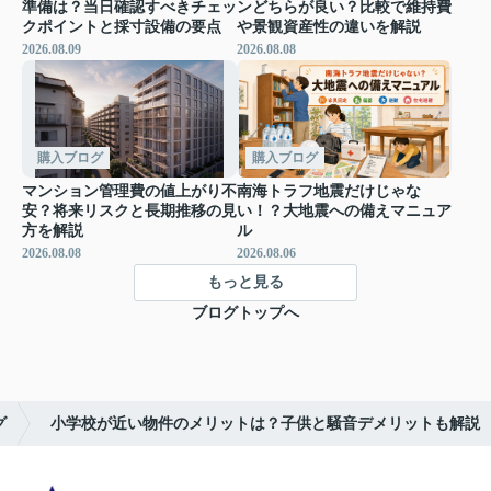
準備は？当日確認すべきチェッ
ンどちらが良い？比較で維持費
クポイントと採寸設備の要点
や景観資産性の違いを解説
2026.08.09
2026.08.08
購入ブログ
購入ブログ
マンション管理費の値上がり不
南海トラフ地震だけじゃな
安？将来リスクと長期推移の見
い！？大地震への備えマニュア
方を解説
ル
2026.08.08
2026.08.06
もっと見る
ブログトップへ
グ
小学校が近い物件のメリットは？子供と騒音デメリットも解説