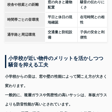
窓の向きと建物
騒音の伝わりに
校舎や校庭との距離
配置
くさ
平日と休日の現
在宅時間との相
時間帯ごとの音環境
地確認
性
交通量と防犯設
子供の安全と利
通学路と周辺環境
備
便性
小学校が近い物件のメリットを活かしつつ
騒音を抑える工夫
小学校からの音は、窓や壁の性能によって聞こえ方が大きく
変わります。
一般的に、複層ガラスや気密性の高いサッシは、単板ガラス
よりも防音性能が高いとされています。