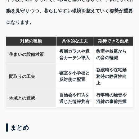
動を見守りつつ、暮らしやすい環境を整えていく姿勢が重要
になります。
対策の種類
具体的な工夫
期待できる効果
複層ガラスや遮
教室や校庭から
住まいの設備対策
音カーテン導入
の音の軽減
就寝時や在宅勤
寝室を小学校と
間取りの工夫
務時の静音性向
反対側に配置
上
自治会やPTAを
行事時の騒音や
地域との連携
通じた情報共有
混雑の事前把握
まとめ