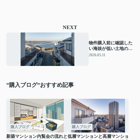
NEXT
物件購入前に確認した
い海抜が低い土地のデ
メリット！災害リスク
2026.05.11
と対策を丁寧に解説
”購入ブログ”おすすめ記事
購入ブログ
購入ブログ
新築マンション内覧会の流れと
低層マンションと高層マンショ