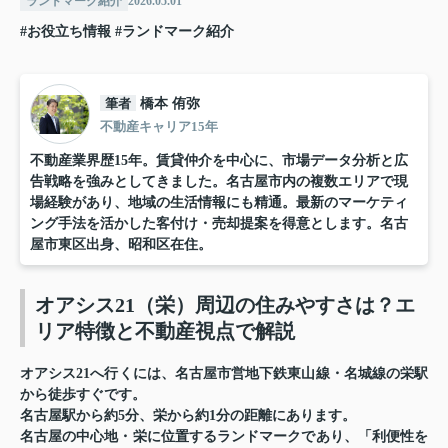
ランドマーク紹介
2026.05.01
#お役立ち情報
#ランドマーク紹介
筆者
橋本 侑弥
不動産キャリア15年
不動産業界歴15年。賃貸仲介を中心に、市場データ分析と広
告戦略を強みとしてきました。名古屋市内の複数エリアで現
場経験があり、地域の生活情報にも精通。最新のマーケティ
ング手法を活かした客付け・売却提案を得意とします。名古
屋市東区出身、昭和区在住。
オアシス21（栄）周辺の住みやすさは？エ
リア特徴と不動産視点で解説
オアシス21
へ行くには、
名古屋市営地下鉄東山線
・名城線の栄駅
から徒歩すぐです。
名古屋駅から約5分、栄から約1分の距離にあります。
名古屋の中心地・栄に位置するランドマークであり、「利便性を