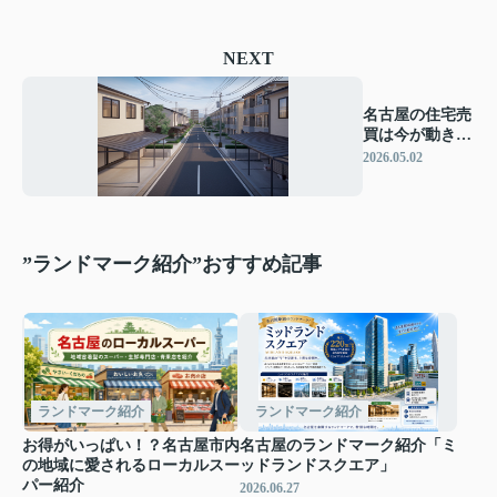
NEXT
名古屋の住宅売
買は今が動き
時？相場の見方
2026.05.02
とエリア別価格
を解説
”ランドマーク紹介”おすすめ記事
ランドマーク紹介
ランドマーク紹介
お得がいっぱい！？名古屋市内
名古屋のランドマーク紹介「ミ
の地域に愛されるローカルスー
ッドランドスクエア」
パー紹介
2026.06.27