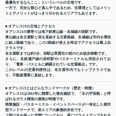
最優先するならここ」というレベルの立地です。
一方で、完全な都心ど真ん中であるため、住環境としてはメリッ
トとデメリットがはっきり分かれるエリアでもあります。
■ オアシス21の立地とアクセス
オアシス21の最寄りは地下鉄東山線・名城線の栄駅です。
東山線は名古屋駅と栄を直結する主要路線、名城線は市内を環状
に結ぶ路線であり、この2路線が使える時点でアクセスは最上位
クラスです。
名古屋駅までは約5分、栄駅は実質目の前のため徒歩移動です。
さらに、名鉄瀬戸線の栄町駅やバスターミナルも併設されてお
り、「電車・バスともに網羅されている交通拠点」です。
このレベルの交通利便性は、名古屋市内でもトップクラスであ
り、不動産需要に直結します。
■ オアシス21とはどんなランドマークか（歴史・特徴）
オアシス21は2002年に開業した複合施設で、「水の宇宙船」と呼
ばれるガラス構造の屋根が特徴です。
商業施設・バスターミナル・イベントスペースが一体化した都市
型ランドマークで、栄エリアの象徴的存在です。
上部は水を張った空間になっており、夜にはライトアップされる