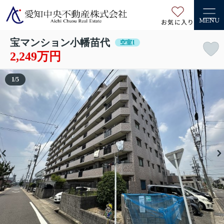
お気に入り
MENU
宝マンション小幡苗代
空室1
2,249万円
1
/
5