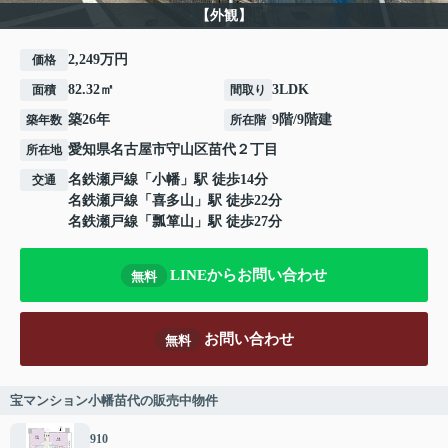
【外観】
2,249万円
価格
82.32㎡
3LDK
面積
間取り
築26年
9階/9階建
築年数
所在階
愛知県
名古屋市守山区
苗代
２丁目
所在地
名鉄瀬戸線
「
小幡
」駅 徒歩14分
交通
名鉄瀬戸線
「
喜多山
」駅 徒歩22分
名鉄瀬戸線
「
瓢箪山
」駅 徒歩27分
LINEからお問い合わせ
無料
お問い合わせ
無料
宝マンション小幡苗代の販売中物件
910