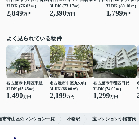
3LDK (76.02㎡)
3LDK (73.17㎡)
3LDK (80.10㎡)
2,849
2,390
1,799
万円
万円
万円
よく見られている物件
名古屋市中川区東起町２丁目
名古屋市中区丸の内３丁目
名古屋市千種区田代町字四観音道西
3LDK (65.45㎡)
3LDK (66.00㎡)
3LDK (74.00㎡)
3
1,490
2,199
1,299
万円
万円
万円
屋市守山区のマンション一覧
小幡駅
宝マンション小幡苗代