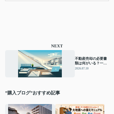
NEXT
不動産売却の必要書
類は何がいる？一覧
チェックリストで事
2026.07.10
前準備を進めよう
”購入ブログ”おすすめ記事