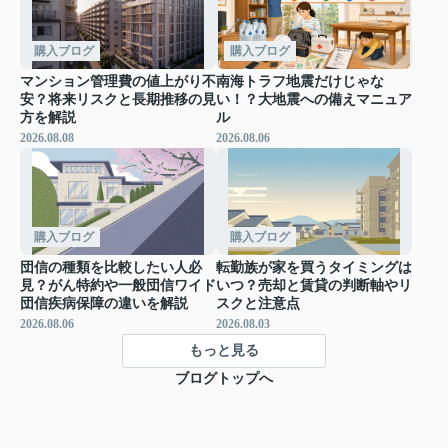
購入ブログ
購入ブログ
マンション管理費の値上がり不
南海トラフ地震だけじゃな
安？将来リスクと長期推移の見
い！？大地震への備えマニュア
方を解説
ル
2026.08.08
2026.08.06
購入ブログ
購入ブログ
団信の種類を比較したい人必
転勤族が家を買うタイミングは
見？がん特約や一般団信ワイド
いつ？売却と賃貸の判断軸やリ
団信疾病保障の違いを解説
スクと注意点
2026.08.06
2026.08.03
もっと見る
ブログトップへ