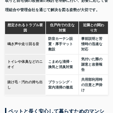
取りと自宅側の改善策の検討を冷静に行い、必要に応じて管
理組合や管理会社を通じて解決を図る姿勢が大切です。
想定されるトラブル要
住戸内での主な
近隣との関わ
因
対策
り方
防音カーテン設
事前説明と苦
鳴き声や走り回る音
置・厚手マット
情時の迅速な
敷設
対応
気付いた際の
トイレや体臭などのニ
こまめな清掃・
謝意と改善報
オイ
換気と消臭対策
告
共用部利用時
抜け毛・汚れの持ち出
ブラッシング・
の注意と声掛
し
室内清掃の徹底
け
ペットと長く安心して暮らすためのマンシ