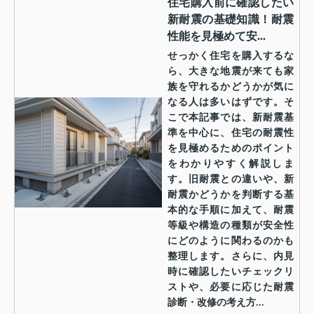
住宅購入前に確認したい
新耐震の基礎知識！耐震
性能を見極めて安...
せっかく住宅を購入するな
ら、大きな地震が来ても家
族を守れるかどうかが気に
なる人は多いはずです。そ
こで本記事では、新耐震基
準を中心に、住宅の耐震性
を見極めるためのポイント
をわかりやすく解説しま
す。旧耐震との違いや、新
耐震かどうかを判断する基
本的な手順に加えて、耐震
等級や構造の種類が安全性
にどのように関わるのかも
整理します。さらに、内見
時に確認したいチェックリ
ストや、必要に応じた耐震
診断・改修の考え方...