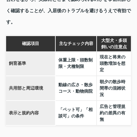
く確認することが、入居後のトラブルを避けるうえで有効で
す。
大型犬・多頭
確認項目
主なチェック内容
飼いの注意点
現在と将来の
体重上限・頭数制
飼育基準
頭数増加を想
限・犬種制限
定
朝夕の散歩時
動線の広さ・散歩
共用部と周辺環境
間帯の混雑状
コース・動物病院
況
広告と管理規
「ペット可」「相
表示と規約内容
約の差異の有
談可」の条件
無