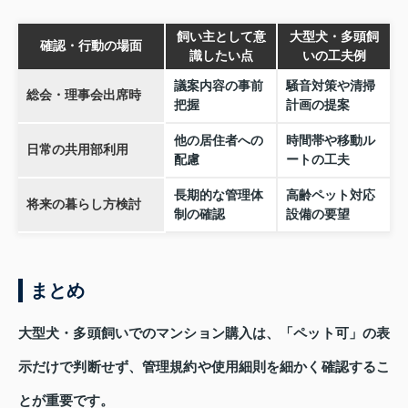
飼い主として意
大型犬・多頭飼
確認・行動の場面
識したい点
いの工夫例
議案内容の事前
騒音対策や清掃
総会・理事会出席時
把握
計画の提案
他の居住者への
時間帯や移動ル
日常の共用部利用
配慮
ートの工夫
長期的な管理体
高齢ペット対応
将来の暮らし方検討
制の確認
設備の要望
まとめ
大型犬・多頭飼いでのマンション購入は、「ペット可」の表
示だけで判断せず、管理規約や使用細則を細かく確認するこ
とが重要です。