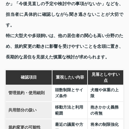
か」「今後見直しの予定や検討中の事項がないか」などを、
担当者に具体的に確認しながら聞き逃さないことが大切で
す。
特に大型犬や多頭飼いは、他の居住者の関心も高い分野のた
め、規約変更の動きに影響を受けやすいことを念頭に置き、
長期的な居住を見据えた慎重な検討が求められます。
見落としやすい
確認項目
重視したい内容
点
頭数制限とサイ
犬種や体重の上
管理規約・使用細則
ズ条件
限
移動方法と利用
抱きかかえ義務
共用部分の扱い
範囲
の有無
最近の議案や方
将来の制限強化
規約変更の可能性