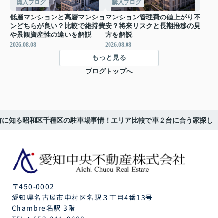
購入ブログ
購入ブログ
低層マンションと高層マンショ
マンション管理費の値上がり不
ンどちらが良い？比較で維持費
安？将来リスクと長期推移の見
や景観資産性の違いを解説
方を解説
2026.08.08
2026.08.08
もっと見る
ブログトップへ
前に知る昭和区千種区の駐車場事情！エリア比較で車２台に合う家探し
〒450-0002
愛知県名古屋市中村区名駅３丁目4番13号
Chambre名駅 3階