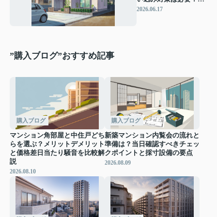
社選びで失敗しないチ
2026.06.17
ェックポイントを解説
”購入ブログ”おすすめ記事
購入ブログ
購入ブログ
マンション角部屋と中住戸どち
新築マンション内覧会の流れと
らを選ぶ？メリットデメリット
準備は？当日確認すべきチェッ
と価格差日当たり騒音を比較解
クポイントと採寸設備の要点
説
2026.08.09
2026.08.10