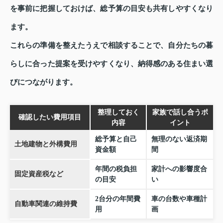
を事前に把握しておけば、総予算の目安も共有しやすくなり
ます。
これらの準備を整えたうえで相談することで、自分たちの暮
らしに合った提案を受けやすくなり、納得感のある住まい選
びにつながります。
整理しておく
家族で話し合うポ
確認したい費用項目
内容
イント
総予算と自己
無理のない返済期
土地建物と外構費用
資金額
間
年間の税負担
家計への影響度合
固定資産税など
の目安
い
2台分の年間費
車の台数や車種計
自動車関連の維持費
用
画