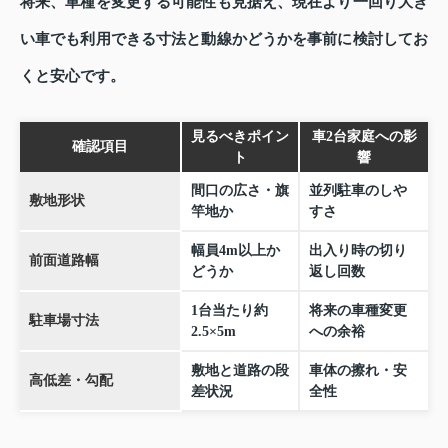
将来、車種を変更する可能性も見据え、現在より一回り大き
い車でも利用できる寸法と動線かどうかを事前に検討してお
くと安心です。
見るべきポイン
車2台家庭への影
確認項目
ト
響
間口の広さ・旗
並列駐車のしや
敷地形状
竿地か
すさ
幅員4m以上か
出入り時の切り
前面道路幅
どうか
返し回数
1台当たり約
将来の車種変更
駐車場寸法
2.5×5m
への余裕
敷地と道路の段
車体の擦れ・安
高低差・勾配
差状況
全性