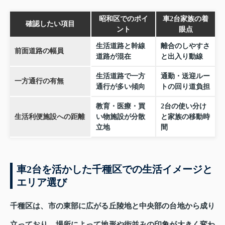
昭和区でのポイ
車2台家族の着
確認したい項目
ント
眼点
生活道路と幹線
離合のしやすさ
前面道路の幅員
道路が混在
と出入り動線
生活道路で一方
通勤・送迎ルー
一方通行の有無
通行が多い傾向
トの回り道負担
教育・医療・買
2台の使い分け
生活利便施設への距離
い物施設が分散
と家族の移動時
立地
間
車2台を活かした千種区での生活イメージと
エリア選び
千種区は、市の東部に広がる丘陵地と中央部の台地から成り
立っており、場所によって地形や街並みの印象が大きく変わ