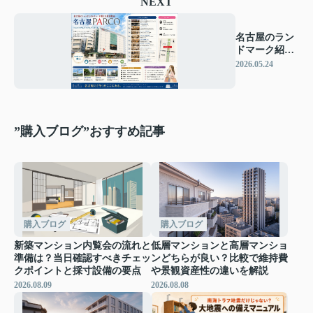
NEXT
名古屋のラン
ドマーク紹介
「名古屋
2026.05.24
PARCO」
”購入ブログ”おすすめ記事
購入ブログ
購入ブログ
新築マンション内覧会の流れと
低層マンションと高層マンショ
準備は？当日確認すべきチェッ
ンどちらが良い？比較で維持費
クポイントと採寸設備の要点
や景観資産性の違いを解説
2026.08.09
2026.08.08