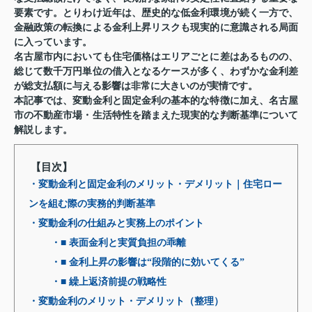
要素です。とりわけ近年は、歴史的な低金利環境が続く一方で、
金融政策の転換による金利上昇リスクも現実的に意識される局面
に入っています。
名古屋市内においても住宅価格はエリアごとに差はあるものの、
総じて数千万円単位の借入となるケースが多く、わずかな金利差
が総支払額に与える影響は非常に大きいのが実情です。
本記事では、変動金利と固定金利の基本的な特徴に加え、名古屋
市の不動産市場・生活特性を踏まえた現実的な判断基準について
解説します。
【目次】
・変動金利と固定金利のメリット・デメリット｜住宅ロー
ンを組む際の実務的判断基準
・変動金利の仕組みと実務上のポイント
・■ 表面金利と実質負担の乖離
・■ 金利上昇の影響は“段階的に効いてくる”
・■ 繰上返済前提の戦略性
・変動金利のメリット・デメリット（整理）