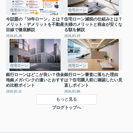
住宅ローン
住宅ローン
今話題の「50年ローン」とは？
住宅ローン減税の仕組みとは？
メリット・デメリットを不動産
夫婦のメリットと税金が安くな
目線で徹底解説
る額を解説
2026.05.26
2026.05.19
住宅ローン
住宅ローン
銀行ローンはどこが良い？信金
銀行ローン審査に落ちた理由
地銀メガバンクの違いとおすす
は？住宅購入前に確認したい見
め比較ポイント
直しポイント
2026.05.11
2026.05.08
もっと見る
ブログトップへ