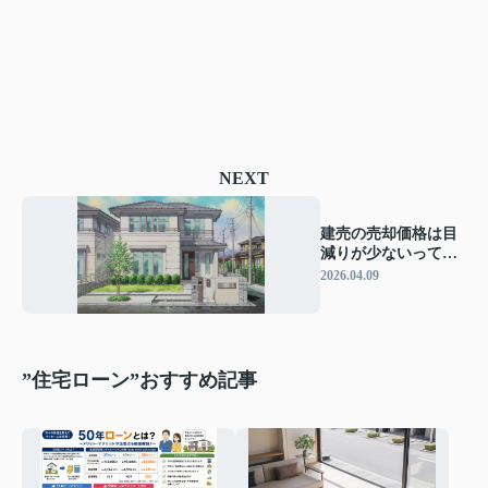
NEXT
建売の売却価格は目
減りが少ないって本
当？目減りを抑える
2026.04.09
選び方のポイント
”住宅ローン”おすすめ記事