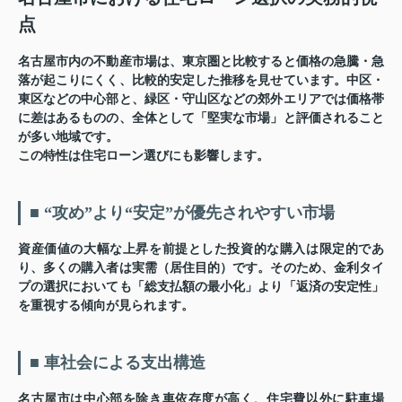
点
名古屋市内の不動産市場は、東京圏と比較すると価格の急騰・急
落が起こりにくく、比較的安定した推移を見せています。中区・
東区などの中心部と、緑区・守山区などの郊外エリアでは価格帯
に差はあるものの、全体として「堅実な市場」と評価されること
が多い地域です。
この特性は住宅ローン選びにも影響します。
■ “攻め”より“安定”が優先されやすい市場
資産価値の大幅な上昇を前提とした投資的な購入は限定的であ
り、多くの購入者は実需（居住目的）です。そのため、金利タイ
プの選択においても「総支払額の最小化」より「返済の安定性」
を重視する傾向が見られます。
■ 車社会による支出構造
名古屋市は中心部を除き車依存度が高く、住宅費以外に駐車場