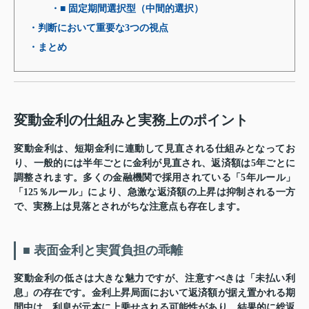
・■ 固定期間選択型（中間的選択）
・判断において重要な3つの視点
・まとめ
変動金利の仕組みと実務上のポイント
変動金利は、短期金利に連動して見直される仕組みとなってお
り、一般的には半年ごとに金利が見直され、返済額は5年ごとに
調整されます。多くの金融機関で採用されている「5年ルール」
「125％ルール」により、急激な返済額の上昇は抑制される一方
で、実務上は見落とされがちな注意点も存在します。
■ 表面金利と実質負担の乖離
変動金利の低さは大きな魅力ですが、注意すべきは「未払い利
息」の存在です。金利上昇局面において返済額が据え置かれる期
間中は、利息が元本に上乗せされる可能性があり、結果的に総返