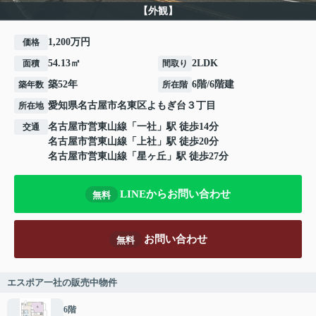
【外観】
1,200万円
価格
54.13㎡
2LDK
面積
間取り
築52年
6階/6階建
築年数
所在階
愛知県
名古屋市名東区
よもぎ台
３丁目
所在地
名古屋市営東山線
「
一社
」駅 徒歩14分
交通
名古屋市営東山線
「
上社
」駅 徒歩20分
名古屋市営東山線
「
星ヶ丘
」駅 徒歩27分
LINEからお問い合わせ
無料
お問い合わせ
無料
エスポア一社の販売中物件
6階