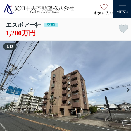
お気に入り
MENU
エスポア一社
空室1
1,200万円
1
/
13