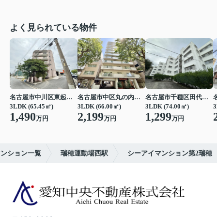
よく見られている物件
名古屋市中川区東起町２丁目
名古屋市中区丸の内３丁目
名古屋市千種区田代町字四観音道西
3LDK (65.45㎡)
3LDK (66.00㎡)
3LDK (74.00㎡)
3
1,490
2,199
1,299
万円
万円
万円
マンション一覧
瑞穂運動場西駅
シーアイマンション第2瑞穂