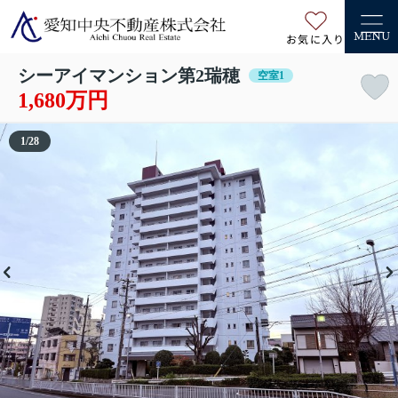
お気に入り
MENU
シーアイマンション第2瑞穂
空室1
1,680万円
1
/
28