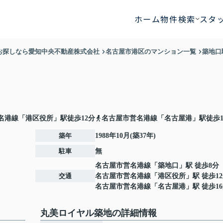
ホーム
物件検索
スタ
お探しなら愛知中央不動産株式会社
名古屋市港区のマンション一覧
築地口
名港線「港区役所」駅徒歩12分
名古屋市営名港線「名古屋港」駅徒歩1
築年
1988年10月(築37年)
駐車
無
名古屋市営名港線
「
築地口
」駅 徒歩8分
交通
名古屋市営名港線
「
港区役所
」駅 徒歩1
名古屋市営名港線
「
名古屋港
」駅 徒歩1
丸美ロイヤル築地の詳細情報