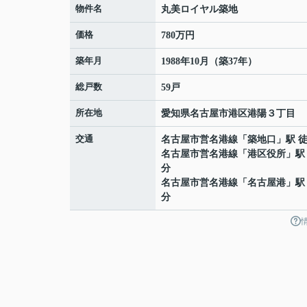
物件名
丸美ロイヤル築地
価格
780万円
築年月
1988年10月（築37年）
総戸数
59戸
所在地
愛知県
名古屋市港区
港陽
３丁目
交通
名古屋市営名港線
「
築地口
」駅 
名古屋市営名港線
「
港区役所
」駅
分
名古屋市営名港線
「
名古屋港
」駅
分