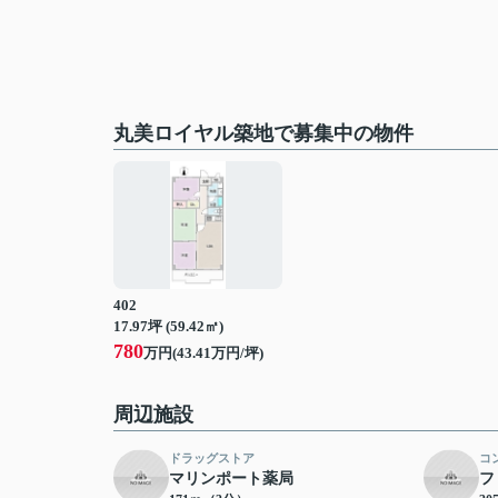
丸美ロイヤル築地で募集中の物件
402
17.97坪 (59.42㎡)
780
万円(43.41万円/坪)
周辺施設
ドラッグストア
コ
マリンポート薬局
フ