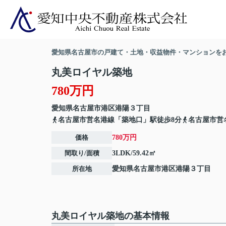
愛知県名古屋市の戸建て・土地・収益物件・マンションを
丸美ロイヤル築地
780万円
愛知県
名古屋市港区
港陽
３丁目
名古屋市営名港線「築地口」駅徒歩8分
名古屋市営
価格
780万円
間取り/面積
3LDK/59.42㎡
所在地
愛知県
名古屋市港区
港陽
３丁目
丸美ロイヤル築地の基本情報