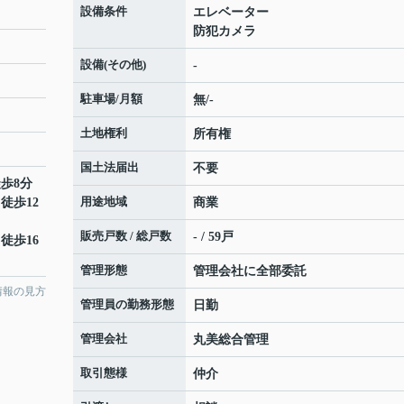
設備条件
エレベーター
防犯カメラ
設備(その他)
-
駐車場/月額
無/-
土地権利
所有権
国土法届出
不要
徒歩8分
用途地域
 徒歩12
商業
販売戸数 / 総戸数
- / 59戸
 徒歩16
管理形態
管理会社に全部委託
情報の見方
管理員の勤務形態
日勤
管理会社
丸美総合管理
取引態様
仲介