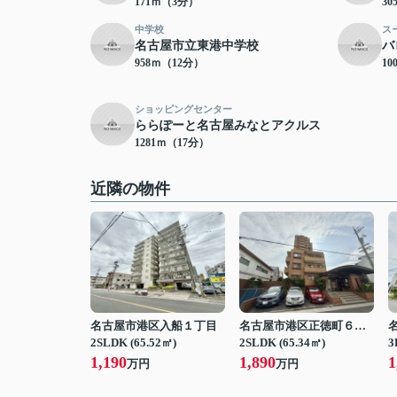
171ｍ（3分）
3
中学校
ス
名古屋市立東港中学校
バ
958ｍ（12分）
10
ショッピングセンター
ららぽーと名古屋みなとアクルス
1281ｍ（17分）
近隣の物件
名古屋市港区入船１丁目
名古屋市港区正徳町６丁目
2SLDK (65.52㎡)
2SLDK (65.34㎡)
3
1,190
1,890
1
万円
万円