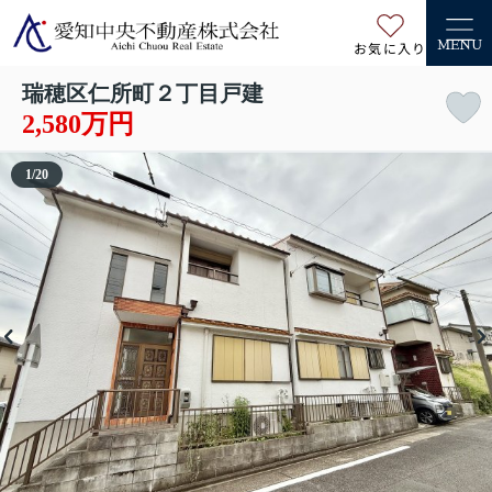
お気に入り
MENU
瑞穂区仁所町２丁目戸建
2,580万円
1
/
20