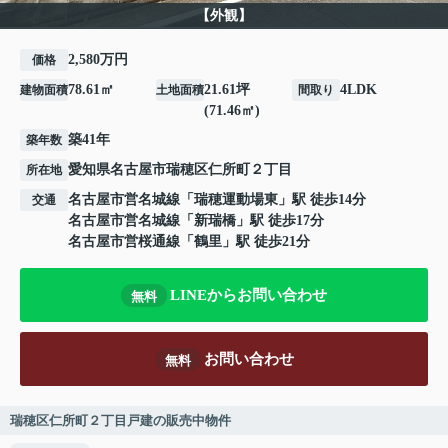
【外観】
2,580万円
価格
78.61㎡
21.61坪
4LDK
建物面積
土地面積
間取り
(71.46㎡)
築41年
築年数
愛知県
名古屋市瑞穂区
仁所町
２丁目
所在地
名古屋市営名城線
「
瑞穂運動場東
」駅 徒歩14分
交通
名古屋市営名城線
「
新瑞橋
」駅 徒歩17分
名古屋市営桜通線
「
鶴里
」駅 徒歩21分
LINEからお問い合わせ
無料
お問い合わせ
無料
瑞穂区仁所町２丁目戸建の販売中物件