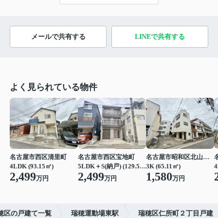
メールで共有する
LINEで共有する
よく見られている物件
名古屋市西区清里町
名古屋市西区宝地町
名古屋市昭和区北山本町１丁目
4LDK (93.15㎡)
5LDK＋S(納戸) (129.57㎡)
3K (65.11㎡)
4
2,499
2,499
1,580
万円
万円
万円
穂区の戸建て一覧
瑞穂運動場東駅
瑞穂区仁所町２丁目戸建